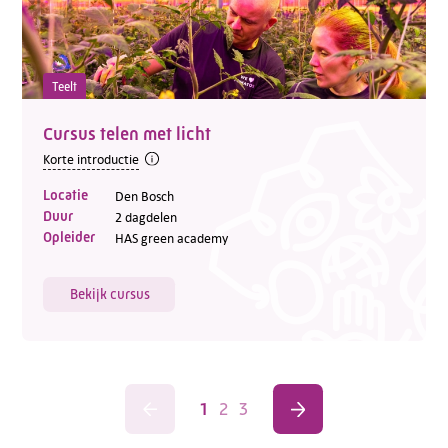
Teelt
Cursus telen met licht
Korte introductie
Locatie
Den Bosch
Duur
2 dagdelen
Opleider
HAS green academy
Bekijk cursus
1
2
3