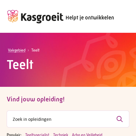
Helpt je ontwikkelen
Vakgebied
Teelt
Teelt
Vind jouw opleiding!
Populair:
Teeltspecialist
Techniek
Arbo en Veiligheid