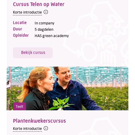
Cursus Telen op Water
Telefoon:
088 - 329 20 70
Korte introductie
E-mail:
info@kasgroeit.nl
Locatie
In company
Duur
5 dagdelen
Opleider
HAS green academy
Adviesgesprek
Bekijk cursus
Contactformulier
Teelt
Plantenkwekerscursus
Korte introductie