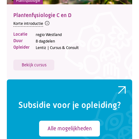
Plantfysiologie
Plantenfysiologie C en D
Korte introductie
Locatie
regio Westland
Duur
8 dagdelen
Opleider
Lentiz | Cursus & Consult
Bekijk cursus
Subsidie voor je opleiding?
Alle mogelijkheden