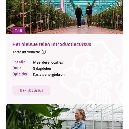
Teelt
Het nieuwe telen Introductiecursus
Korte introductie
Locatie
Meerdere locaties
Duur
8 dagdelen
Opleider
Kas als energiebron
Bekijk cursus