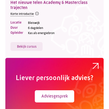
Het nieuwe telen Academy & Masterclass
trajecten
Korte introductie
Locatie
Bleiswijk
Duur
6 dagdelen
Opleider
Kas als energiebron
Bekijk cursus
Liever persoonlijk advies?
Adviesgesprek