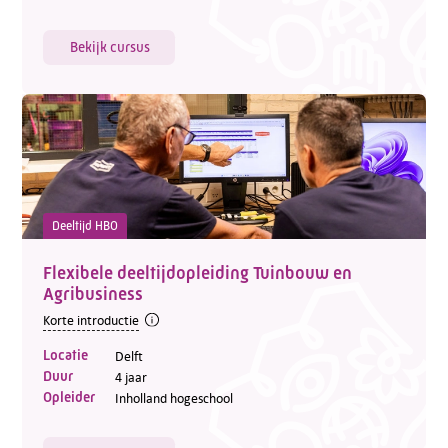
Bekijk cursus
Deeltijd HBO
Flexibele deeltijdopleiding Tuinbouw en
Agribusiness
Korte introductie
Locatie
Delft
Duur
4 jaar
Opleider
Inholland hogeschool