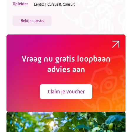
Opleider
Lentiz | Cursus & Consult
Bekijk cursus
Vraag nu gratis loopbaan
advies aan
Claim je voucher