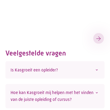
Contactformulier
Veelgestelde vragen
Is Kasgroeit een opleider?
Nee, Kasgroeit is geen opleider. We helpen
werknemers en werkgevers wel de juiste
Hoe kan Kasgroeit mij helpen met het vinden
opleiding te vinden. Op onze site vind je een
van de juiste opleiding of cursus?
actueel overzicht van opleidingen voor de
glastuinbouwsector die door externe opleiders
Op de website vind je een actueel