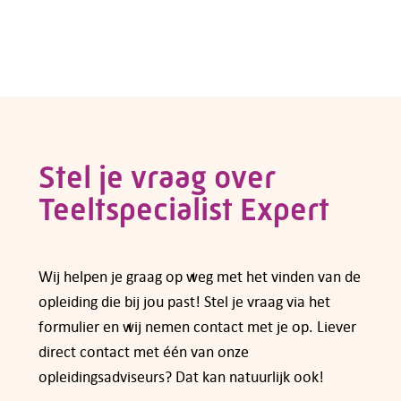
Wil je zelf een opleiding volgen of ben je op
zoek naar een opleiding voor een werknemer?
Voor veel cursussen en opleidingen kun je
subsidie aanvragen bij fonds Colland
Arbeidsmarkt. Een overzicht van de regelingen
die op dit moment gelden vind je op de pagina
van
subsidies voor opleidingen en cursussen
.
Stel je vraag over
Teeltspecialist Expert
Heb je vragen over subsidiemogelijkheden,
neem dan
contact
met ons op.
Wij helpen je graag op weg met het vinden van de
opleiding die bij jou past! Stel je vraag via het
formulier en wij nemen contact met je op. Liever
direct contact met één van onze
opleidingsadviseurs? Dat kan natuurlijk ook!