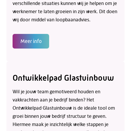
verschillende situaties kunnen wij je helpen om je
werknemer te laten groeien in zijn werk. Dit doen
wij door middel van loopbaanadvies.
Meer info
Telefoon:
088 - 329 20 70
Ontwikkelpad Glastuinbouw
E-mail:
info@kasgroeit.nl
Wil je jouw team gemotiveerd houden en
vakkrachten aan je bedrijf binden? Het
Adviesgesprek
Ontwikkelpad Glastuinbouw is de ideale tool om
groei binnen jouw bedrijf structuur te geven.
Contactformulier
Hiermee maak je inzichtelijk welke stappen je