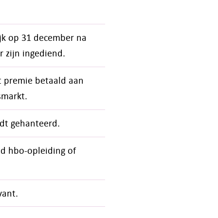
ijk op 31 december na
r zijn ingediend.
 premie betaald aan
smarkt.
dt gehanteerd.
jd hbo-opleiding of
vant.