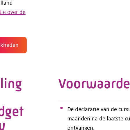
olland
tie over de
ijkheden
ling
Voorwaard
dget
De declaratie van de cur
maanden na de laatste cu
w
ontvangen.