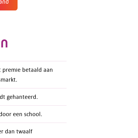
land
en
 premie betaald aan
smarkt.
dt gehanteerd.
door een school.
er dan twaalf