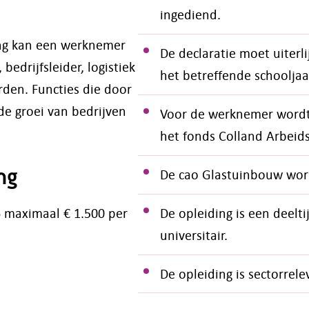
ingediend.
ng kan een werknemer
De declaratie moet uiterl
edrijfsleider, logistiek
het betreffende schooljaa
den. Functies die door
de groei van bedrijven
Voor de werknemer wordt
het fonds Colland Arbeid
ng
De cao Glastuinbouw wor
6 maximaal € 1.500 per
De opleiding is een deelti
universitair.
De opleiding is sectorrele