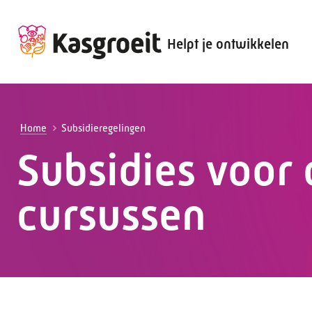
Helpt je ontwikkelen
Alles voor de werkgever
Alles voor de werknemer
Home
Subsidieregelingen
Subsidies voor 
cursussen