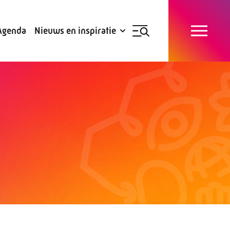
Blogs
Subsidies
Agenda
Nieuws en inspiratie
Nieuwsbrief