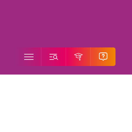
Hoe Kasgroeit jou verder
helpt
De glastuinbouw is een van de belangrijkste sectoren