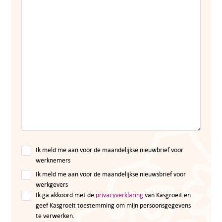
Ik meld me aan voor de maandelijkse nieuwbrief voor
werknemers
Telefoon:
088 - 329 20 70
Ik meld me aan voor de maandelijkse nieuwsbrief voor
E-mail:
info@kasgroeit.nl
werkgevers
Ik ga akkoord met de
privacyverklaring
van Kasgroeit en
geef Kasgroeit toestemming om mijn persoonsgegevens
te verwerken.
Adviesgesprek