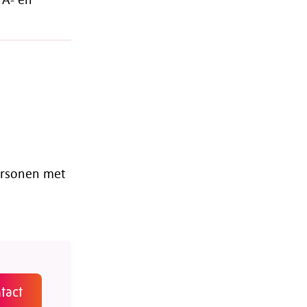
personen met
tact