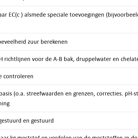
aar EC(c ) alsmede speciale toevoegingen (bijvoorbeel
oeveelheid zuur berekenen
 richtlijnen voor de A-B bak, druppelwater en chelat
e controleren
sis (o.a. streefwaarden en grenzen, correcties. pH-st
ning
ngestuurd en gestuurd
r kg meststof en verdelen van de meststoffen in de