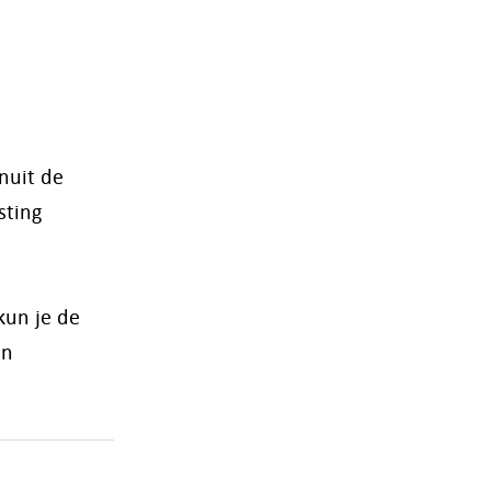
nuit de
sting
kun je de
en