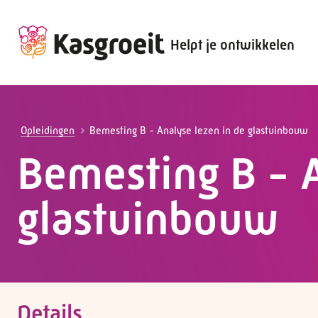
Helpt je ontwikkelen
Alles voor de werkgever
Alles voor de werknemer
Opleidingen
Bemesting B - Analyse lezen in de glastuinbouw
Bemesting B - A
glastuinbouw
Details