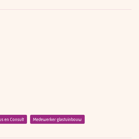
us en Consult
Medewerker glastuinbouw