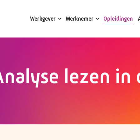
Subsidies
Werkgever
Werknemer
Opleidingen
nalyse lezen in 