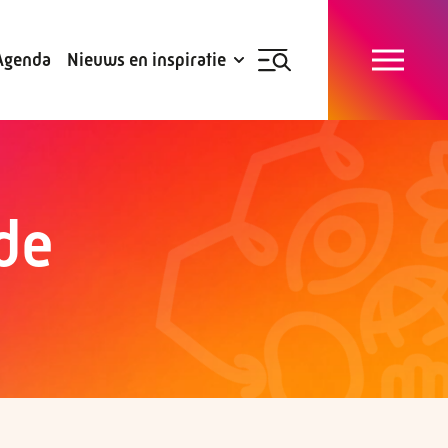
Blogs
Subsidies
Agenda
Nieuws en inspiratie
Nieuwsbrief
de