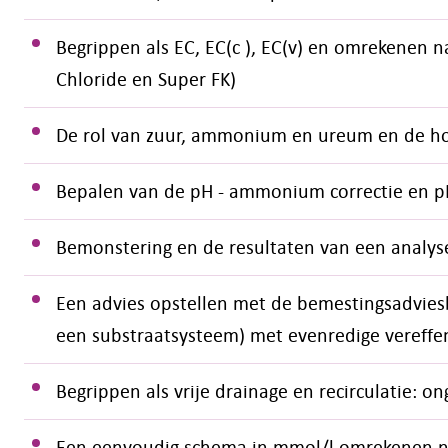
Begrippen als EC, EC(c ), EC(v) en omrekenen n
Chloride en Super FK)
De rol van zuur, ammonium en ureum en de h
Bepalen van de pH - ammonium correctie en pH
Bemonstering en de resultaten van een analys
Een advies opstellen met de bemestingsadviesba
een substraatsysteem) met evenredige vereffe
Begrippen als vrije drainage en recirculatie: o
Een eenvoudig schema in mmol/l omrekenen naa