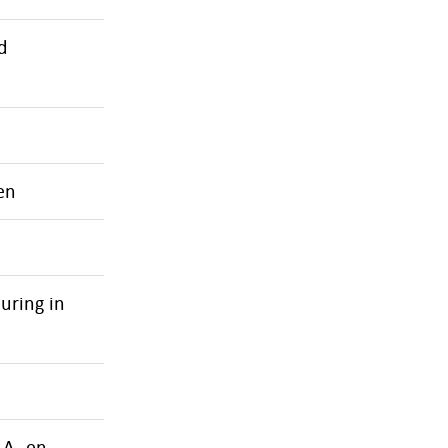
d
en
uring in
 A- en