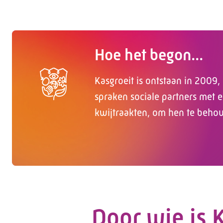
Hoe het begon...
Kasgroeit is ontstaan in 2009
spraken sociale partners met e
kwijtraakten, om hen te behou
Door wie is 