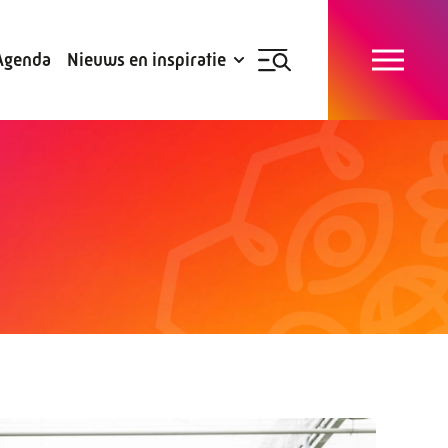
Blogs
Subsidies
Agenda
Nieuws en inspiratie
Nieuwsbrief