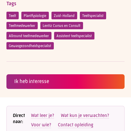
Tags
Teelt
Plantfysiologie
Zuid-Holland
Teeltspecialist
Teeltmedewerker
Lentiz Cursus en Consult
Allround teeltmedewerker
Assistent teeltspecialist
Gewasgezondheidspecialist
Ik heb interesse
Direct
Wat leer je?
Wat kun je verwachten?
naar:
Voor wie?
Contact opleiding