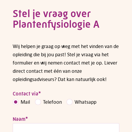
van
subsidies voor opleidingen en cursussen
.
Stel je vraag over
Plantenfysiologie A
Heb je vragen over subsidiemogelijkheden,
neem dan
contact
met ons op.
Wij helpen je graag op weg met het vinden van de
opleiding die bij jou past! Stel je vraag via het
formulier en wij nemen contact met je op. Liever
direct contact met één van onze
opleidingsadviseurs? Dat kan natuurlijk ook!
Contact via
*
Mail
Telefoon
Whatsapp
Naam
*