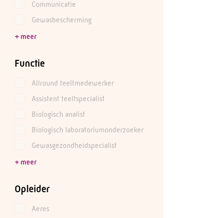
Communicatie
Gewasbescherming
Functie
Allround teeltmedewerker
Assistent teeltspecialist
Biologisch analist
Biologisch laboratoriumonderzoeker
Gewasgezondheidspecialist
Opleider
Aeres