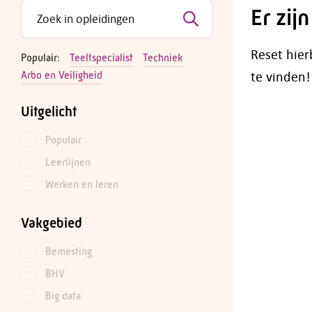
Er zij
Reset hier
Populair:
Teeltspecialist
Techniek
te vinden!
Arbo en Veiligheid
Uitgelicht
Populair
Leerlijnen
Werken en leren
Vakgebied
Bemesting
BHV
Big data