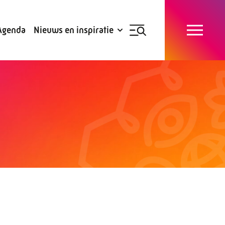
Blogs
Subsidies
Agenda
Nieuws en inspiratie
Nieuwsbrief