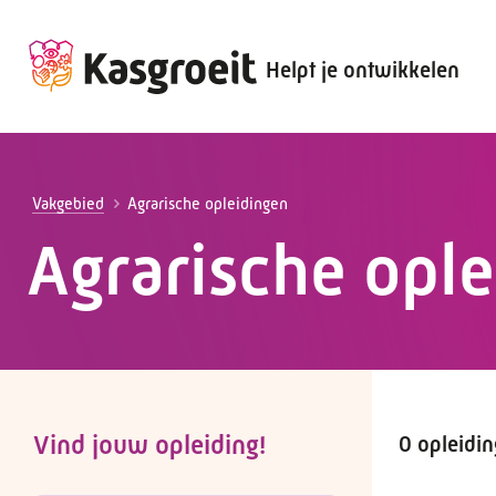
Helpt je ontwikkelen
Alles voor de werkgever
Alles voor de werknemer
Vakgebied
Agrarische opleidingen
Agrarische opl
Vind jouw opleiding!
0 opleidi