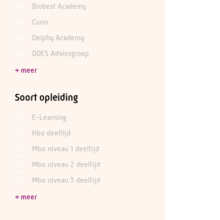
Biobest Academy
Curio
Delphy Academy
DOES Adviesgroep
Soort opleiding
E-Learning
Hbo deeltijd
Mbo niveau 1 deeltijd
Mbo niveau 2 deeltijd
Mbo niveau 3 deeltijd