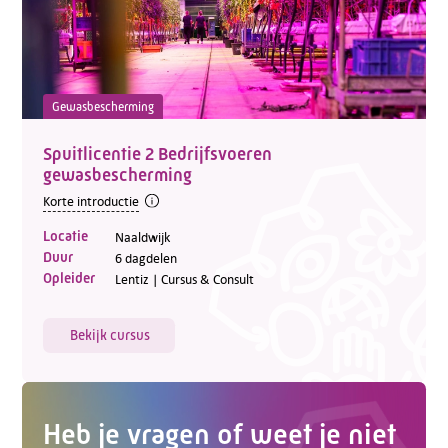
Gewasbescherming
Spuitlicentie 2 Bedrijfsvoeren
gewasbescherming
Korte introductie
Telefoon:
088 - 329 20 70
Locatie
Naaldwijk
E-mail:
info@kasgroeit.nl
Duur
6 dagdelen
Opleider
Lentiz | Cursus & Consult
Adviesgesprek
Bekijk cursus
Contactformulier
Heb je vragen of weet je niet