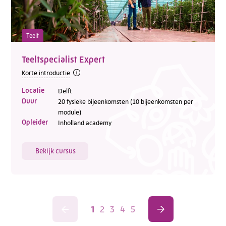
Teelt
Teeltspecialist Expert
Korte introductie
Locatie
Delft
Duur
20 fysieke bijeenkomsten (10 bijeenkomsten per
module)
Opleider
Inholland academy
Bekijk cursus
1
2
3
4
5