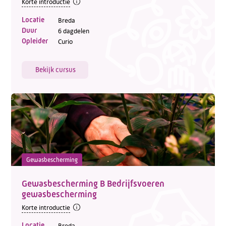
Korte introductie
Locatie
Breda
Duur
6 dagdelen
Opleider
Curio
Bekijk cursus
Gewasbescherming
Gewasbescherming B Bedrijfsvoeren
gewasbescherming
Korte introductie
Locatie
Breda