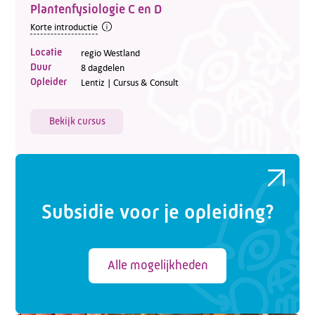
Plantenfysiologie C en D
Korte introductie
Locatie
regio Westland
Duur
8 dagdelen
Opleider
Lentiz | Cursus & Consult
Bekijk cursus
Subsidie voor je opleiding?
Alle mogelijkheden