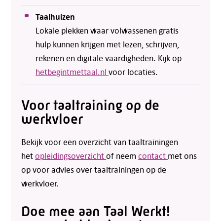
Telefoon:
088 - 329 20 70
Taalhuizen
E-mail:
info@kasgroeit.nl
Lokale plekken waar volwassenen gratis
hulp kunnen krijgen met lezen, schrijven,
Adviesgesprek
rekenen en digitale vaardigheden. Kijk op
hetbegintmettaal.nl
voor locaties.
Contactformulier
Voor taaltraining op de
werkvloer
Bekijk voor een overzicht van taaltrainingen
het
opleidingsoverzicht
of neem
contact
met ons
op voor advies over taaltrainingen op de
werkvloer.
Doe mee aan Taal Werkt!