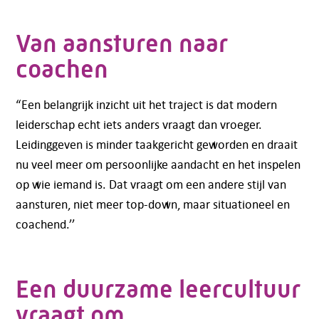
Telefoon:
088 - 329 20 70
E-mail:
info@kasgroeit.nl
Van aansturen naar
coachen
Adviesgesprek
“Een belangrijk inzicht uit het traject is dat modern
leiderschap echt iets anders vraagt dan vroeger.
Contactformulier
Leidinggeven is minder taakgericht geworden en draait
nu veel meer om persoonlijke aandacht en het inspelen
op wie iemand is. Dat vraagt om een andere stijl van
aansturen, niet meer top-down, maar situationeel en
coachend.’’
Een duurzame leercultuur
vraagt om