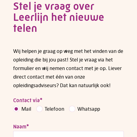
Stel je vraag over
Leerlijn het nieuwe
Heb je vragen over subsidiemogelijkheden,
neem dan
contact
met ons op.
telen
Wij helpen je graag op weg met het vinden van de
opleiding die bij jou past! Stel je vraag via het
formulier en wij nemen contact met je op. Liever
direct contact met één van onze
opleidingsadviseurs? Dat kan natuurlijk ook!
Contact via
*
Mail
Telefoon
Whatsapp
Naam
*