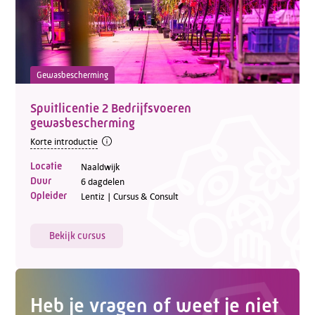
Gewasbescherming
Spuitlicentie 2 Bedrijfsvoeren
gewasbescherming
Korte introductie
Telefoon:
088 - 329 20 70
Locatie
Naaldwijk
E-mail:
info@kasgroeit.nl
Duur
6 dagdelen
Opleider
Lentiz | Cursus & Consult
Adviesgesprek
Bekijk cursus
Contactformulier
Heb je vragen of weet je niet