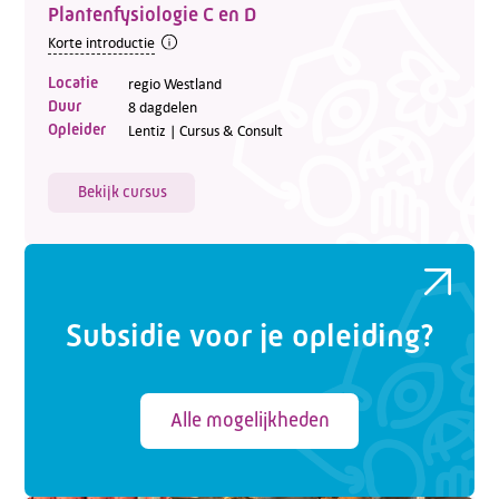
Plantenfysiologie C en D
Korte introductie
Locatie
regio Westland
Duur
8 dagdelen
Opleider
Lentiz | Cursus & Consult
Bekijk cursus
Subsidie voor je opleiding?
Alle mogelijkheden