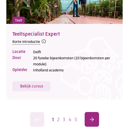
Teelt
Teeltspecialist Expert
Korte introductie
Locatie
Delft
Duur
20 fysieke bijeenkomsten (10 bijeenkomsten per
module)
Opleider
Inholland academy
Bekijk cursus
1
2
3
4
5