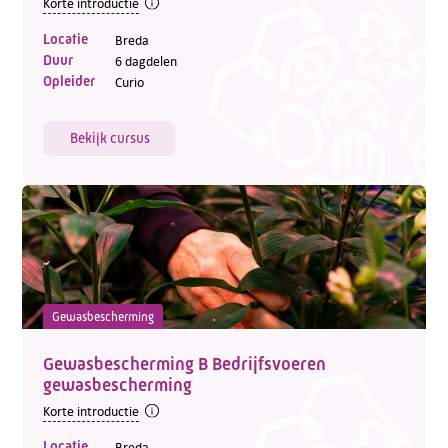
Korte introductie
Locatie
Breda
Duur
6 dagdelen
Opleider
Curio
Bekijk cursus
Gewasbescherming
Gewasbescherming B Bedrijfsvoeren
gewasbescherming
Korte introductie
Locatie
Breda