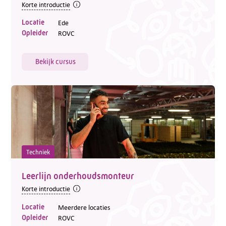
Korte introductie
Locatie
Ede
Opleider
ROVC
Bekijk cursus
Techniek
Leerlijn onderhoudsmonteur
Korte introductie
Locatie
Meerdere locaties
Opleider
ROVC