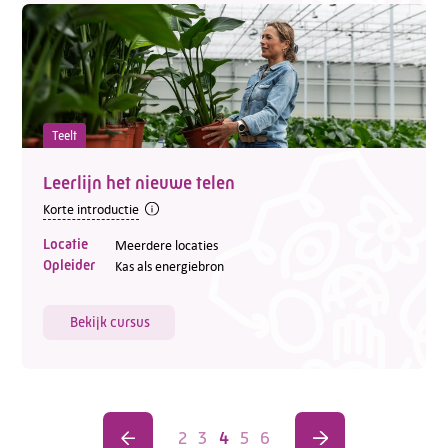
Teelt
Leerlijn het nieuwe telen
Korte introductie
Locatie
Meerdere locaties
Opleider
Kas als energiebron
Bekijk cursus
2
3
4
5
6