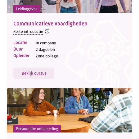
Leidinggeven
Communicatieve vaardigheden
Korte introductie
Locatie
In company
Duur
2 dagdelen
Opleider
Zone.college
Bekijk cursus
Persoonlijke ontwikkeling