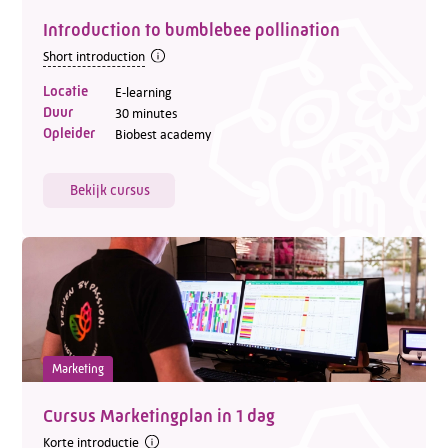
Telefoon:
088 - 329 20 70
Introduction to bumblebee pollination
E-mail:
info@kasgroeit.nl
Short introduction
Locatie
E-learning
Duur
30 minutes
Adviesgesprek
Opleider
Biobest academy
Contactformulier
Bekijk cursus
Marketing
Cursus Marketingplan in 1 dag
Korte introductie