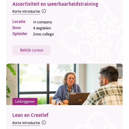
Assertiviteit en weerbaarheidstraining
Korte introductie
Locatie
In company
Duur
4 dagdelen
Opleider
Zone.college
Bekijk cursus
Leidinggeven
Lean en Creatief
Korte introductie