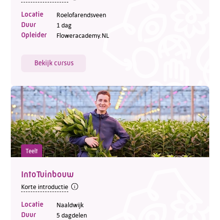
Locatie
Roelofarendsveen
Duur
1 dag
Opleider
Floweracademy.NL
Bekijk cursus
Teelt
IntoTuinbouw
Korte introductie
Locatie
Naaldwijk
Duur
5 dagdelen