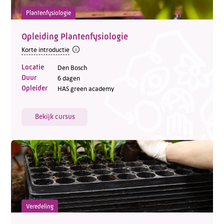
Plantenfysiologie
Opleiding Plantenfysiologie
Korte introductie
Locatie
Den Bosch
Duur
6 dagen
Opleider
HAS green academy
Bekijk cursus
Veredeling