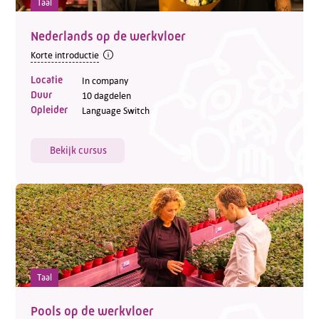
Taal
Nederlands op de werkvloer
Telefoon:
088 - 329 20 70
Korte introductie
E-mail:
info@kasgroeit.nl
Locatie
In company
Duur
10 dagdelen
Opleider
Language Switch
Adviesgesprek
Bekijk cursus
Contactformulier
Taal
Pools op de werkvloer