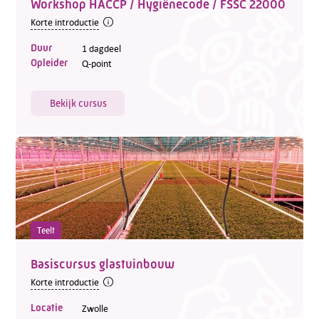
Workshop HACCP / Hygiënecode / FSSC 22000
Korte introductie
Duur
1 dagdeel
Opleider
Q-point
Bekijk cursus
Teelt
Basiscursus glastuinbouw
Korte introductie
Locatie
Zwolle