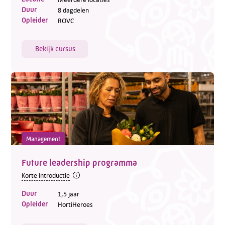
Duur
8 dagdelen
Opleider
ROVC
Bekijk cursus
Management
Future leadership programma
Korte introductie
Duur
1,5 jaar
Opleider
HortiHeroes