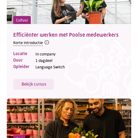
Cultuur
Efficiënter werken met Poolse medewerkers
Korte introductie
Locatie
In company
Duur
1 dagdeel
Opleider
Language Switch
Bekijk cursus