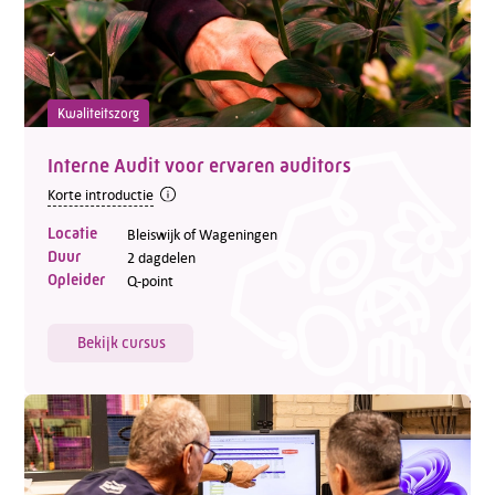
Kwaliteitszorg
Interne Audit voor ervaren auditors
Korte introductie
Locatie
Bleiswijk of Wageningen
Duur
2 dagdelen
Opleider
Q-point
Bekijk cursus