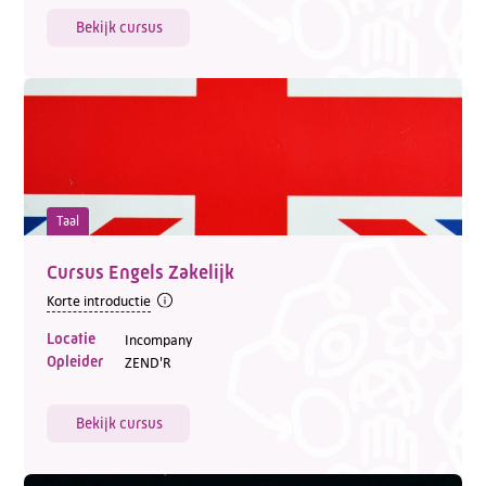
Bekijk cursus
Taal
Cursus Engels Zakelijk
Korte introductie
Locatie
Incompany
Opleider
ZEND'R
Bekijk cursus