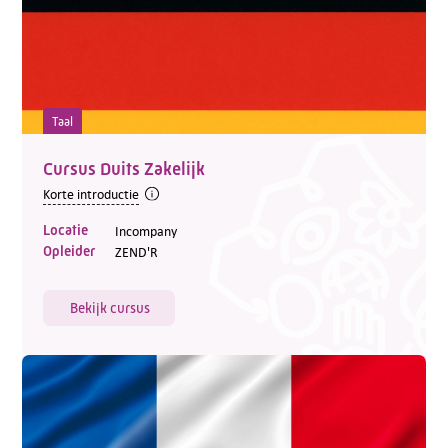
Taal
Cursus Duits Zakelijk
Korte introductie
Locatie
Incompany
Opleider
ZEND'R
Bekijk cursus