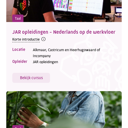
Taal
JAR opleidingen - Nederlands op de werkvloer
Korte introductie
Locatie
Alkmaar, Castricum en Heerhugowaard of
Incompany
Opleider
JAR opleidingen
Bekijk cursus