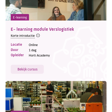
E-learning
E- learning module Verslogistiek
Korte introductie
Locatie
Online
Duur
1 dag
Opleider
Horti Academy
Bekijk cursus