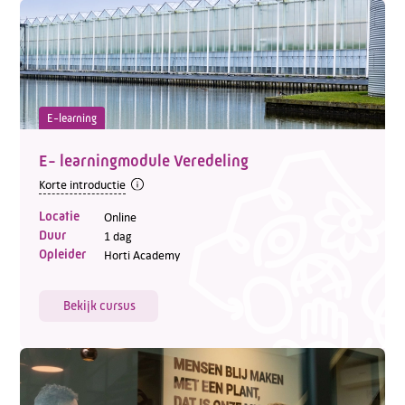
E-learning
E- learningmodule Veredeling
Korte introductie
Locatie
Online
Duur
1 dag
Opleider
Horti Academy
Bekijk cursus