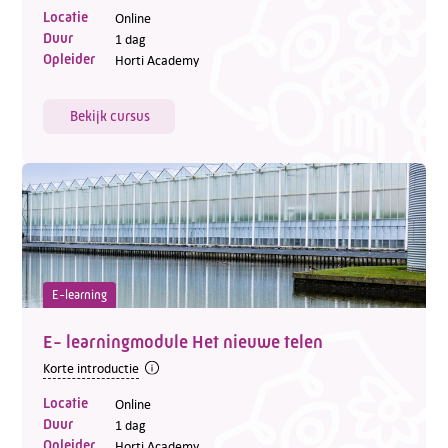
Locatie
Online
Duur
1 dag
Opleider
Horti Academy
Bekijk cursus
E-learning
E- learningmodule Het nieuwe telen
Korte introductie
Locatie
Online
Duur
1 dag
Opleider
Horti Academy