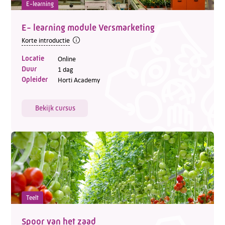
E-learning
E- learning module Versmarketing
Korte introductie
Locatie
Online
Duur
1 dag
Opleider
Horti Academy
Bekijk cursus
Teelt
Spoor van het zaad