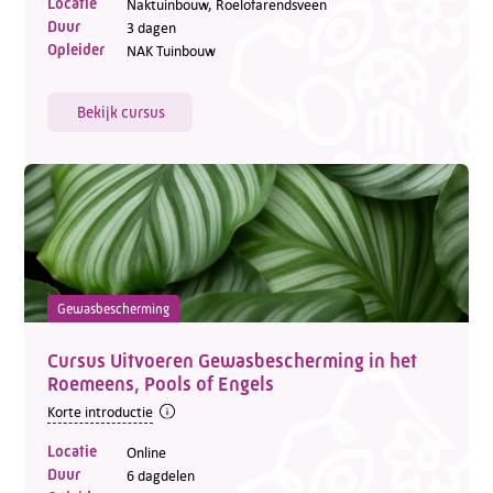
Locatie
Naktuinbouw, Roelofarendsveen
Duur
3 dagen
Opleider
NAK Tuinbouw
Bekijk cursus
Gewasbescherming
Cursus Uitvoeren Gewasbescherming in het
Roemeens, Pools of Engels
Korte introductie
Locatie
Online
Duur
6 dagdelen