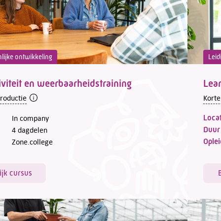
lijke ontwikkeling
Leid
iviteit en weerbaarheidstraining
Lean
troductie
Korte
Locat
In company
Duur
4 dagdelen
Oplei
Zone.college
ijk cursus