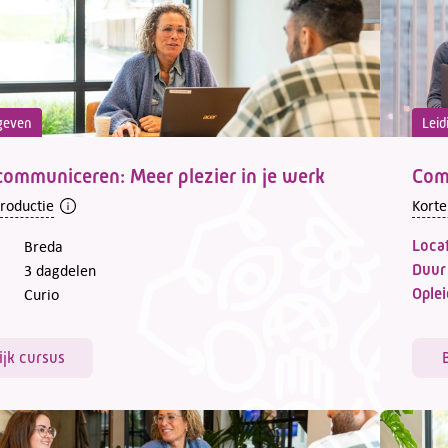
geven
Leid
communiceren: Meer plezier in je werk
Com
troductie
Korte
Locat
Breda
Duur
3 dagdelen
Oplei
Curio
ijk cursus