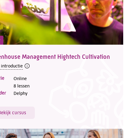
t
enhouse Management Hightech Cultivation
 introductie
ie
Online
8 lessen
der
Delphy
Bekijk cursus