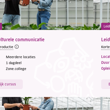
Leid
ulturele communicatie
Lei
troductie
Korte
Locat
Meerdere locaties
Duur
1 dagdeel
Oplei
Zone.college
ijk cursus