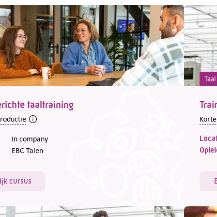
Taal
richte taaltraining
Trai
troductie
Korte
Locat
In company
Oplei
EBC Talen
ijk cursus