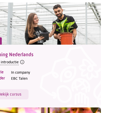
ning Nederlands
 introductie
ie
In company
der
EBC Talen
Bekijk cursus