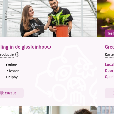
Teel
ing in de glastuinbouw
Gre
troductie
Korte
Locat
Online
Duur
7 lessen
Oplei
Delphy
ijk cursus