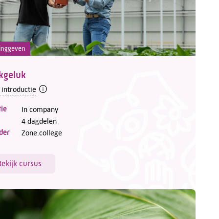
inggeven
kgeluk
 introductie
ie
In company
4 dagdelen
der
Zone.college
Bekijk cursus