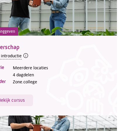
inggeven
derschap
 introductie
ie
Meerdere locaties
4 dagdelen
der
Zone.college
Bekijk cursus