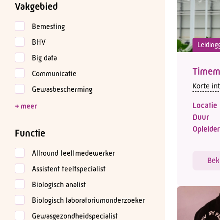
Vakgebied
Bemesting
BHV
Leiding
Big data
Timem
Communicatie
Korte in
Gewasbescherming
Locatie
Duur
Opleider
Functie
Allround teeltmedewerker
Bek
Assistent teeltspecialist
Biologisch analist
Biologisch laboratoriumonderzoeker
Gewasgezondheidspecialist