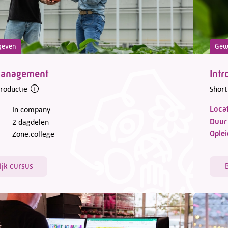
geven
Gew
anagement
Intr
troductie
Short
Locat
In company
Duur
2 dagdelen
Oplei
Zone.college
ijk cursus