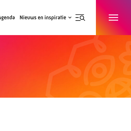
Blogs
Subsidies
Agenda
Nieuws en inspiratie
Nieuwsbrief