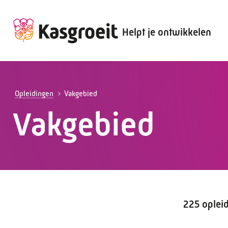
Helpt je ontwikkelen
Alles voor de werkgever
Alles voor de werknemer
Opleidingen
Vakgebied
Vakgebied
225 oplei