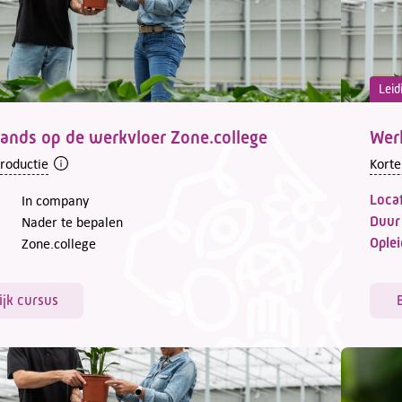
Leid
ands op de werkvloer Zone.college
Wer
troductie
Korte
Locat
In company
Duur
Nader te bepalen
Oplei
Zone.college
ijk cursus