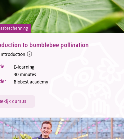
asbescherming
oduction to bumblebee pollination
 introduction
ie
E-learning
30 minutes
der
Biobest academy
Bekijk cursus