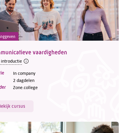
inggeven
municatieve vaardigheden
 introductie
ie
In company
2 dagdelen
der
Zone.college
Bekijk cursus