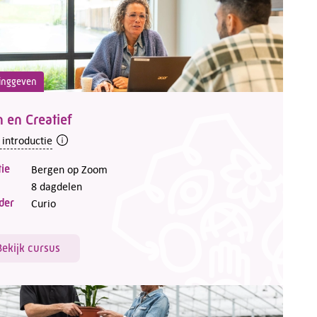
inggeven
 en Creatief
 introductie
ie
Bergen op Zoom
8 dagdelen
der
Curio
Bekijk cursus