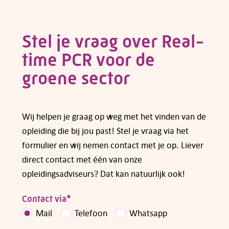
die op dit moment gelden vind je op de pagina
van
subsidies voor opleidingen en cursussen
.
Stel je vraag over
Real-
time PCR voor de
Heb je vragen over subsidiemogelijkheden,
neem dan
contact
met ons op.
groene sector
Wij helpen je graag op weg met het vinden van de
opleiding die bij jou past! Stel je vraag via het
formulier en wij nemen contact met je op. Liever
direct contact met één van onze
opleidingsadviseurs? Dat kan natuurlijk ook!
Contact via
*
Mail
Telefoon
Whatsapp