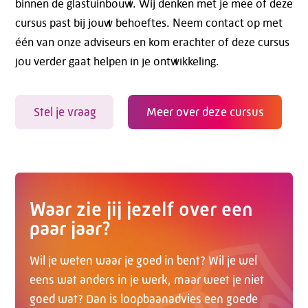
binnen de glastuinbouw. Wij denken met je mee of deze
cursus past bij jouw behoeftes. Neem contact op met
één van onze adviseurs en kom erachter of deze cursus
jou verder gaat helpen in je ontwikkeling.
Stel je vraag
Meer over deze cursus
Waar zie jij jezelf over een
paar jaar?
Wil je weten waar je goed in bent? Wil je wel
eens wat anders in je werk, maar weet je niet
goed wat? Dan is loopbaanadvies een goede