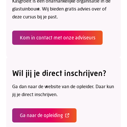
Kasgroeit is een onafhankelijke organisatie in de
glastuinbouw. Wij bieden gratis advies over of
deze cursus bij je past.
Kom in contact met onze adviseurs
Telefoon:
088 - 329 20 70
Wil jij je direct inschrijven?
E-mail:
info@kasgroeit.nl
Ga dan naar de website van de opleider. Daar kun
jij je direct inschrijven.
Adviesgesprek
Ga naar de opleiding
Contactformulier