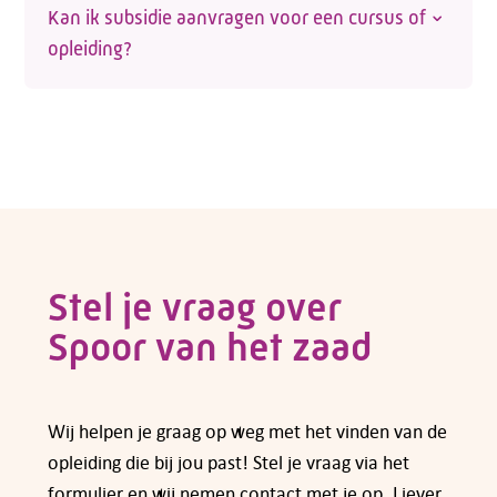
Kan ik subsidie aanvragen voor een cursus of
vind je een link naar de website van de opleider
opleiding?
waar je je kunt inschrijven.
Wil je zelf een opleiding volgen of ben je op
zoek naar een opleiding voor een werknemer?
Voor veel cursussen en opleidingen kun je
subsidie aanvragen bij fonds Colland
Arbeidsmarkt. Een overzicht van de regelingen
die op dit moment gelden vind je op de pagina
van
subsidies voor opleidingen en cursussen
.
Stel je vraag over
Spoor van het zaad
Heb je vragen over subsidiemogelijkheden,
neem dan
contact
met ons op.
Wij helpen je graag op weg met het vinden van de
opleiding die bij jou past! Stel je vraag via het
formulier en wij nemen contact met je op. Liever