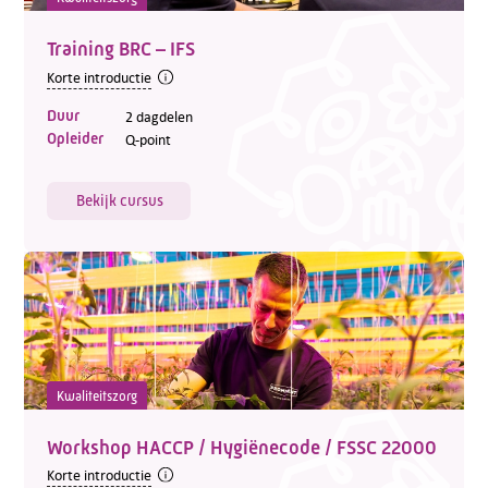
Training BRC – IFS
Korte introductie
Duur
2 dagdelen
Opleider
Q-point
Bekijk cursus
Kwaliteitszorg
Workshop HACCP / Hygiënecode / FSSC 22000
Korte introductie