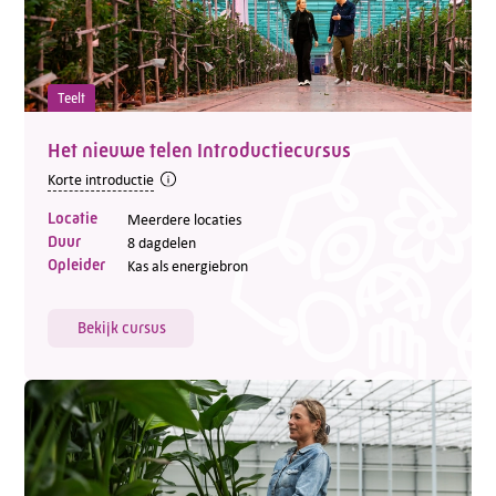
Teelt
Het nieuwe telen Introductiecursus
Korte introductie
Locatie
Meerdere locaties
Duur
8 dagdelen
Opleider
Kas als energiebron
Bekijk cursus