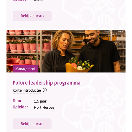
Bekijk cursus
Management
Future leadership programma
Korte introductie
Duur
1,5 jaar
Opleider
HortiHeroes
Bekijk cursus