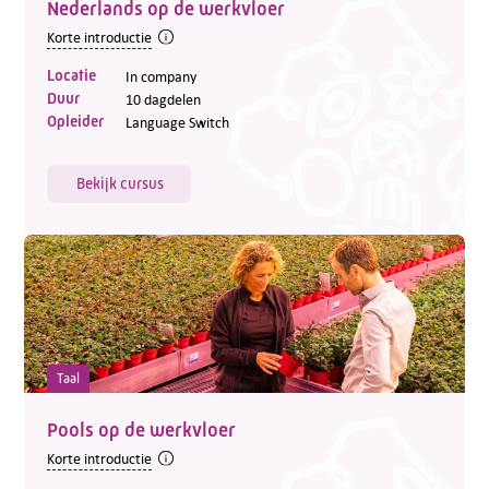
Nederlands op de werkvloer
Telefoon:
088 - 329 20 70
Korte introductie
E-mail:
info@kasgroeit.nl
Locatie
In company
Duur
10 dagdelen
Opleider
Language Switch
Adviesgesprek
Bekijk cursus
Contactformulier
Taal
Pools op de werkvloer
Korte introductie