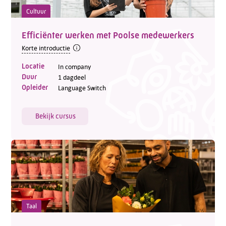
Cultuur
Efficiënter werken met Poolse medewerkers
Korte introductie
Locatie
In company
Duur
1 dagdeel
Opleider
Language Switch
Bekijk cursus
Taal