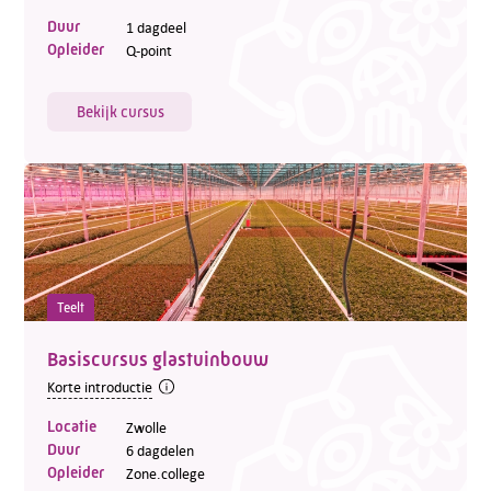
Duur
1 dagdeel
Opleider
Q-point
Bekijk cursus
Teelt
Basiscursus glastuinbouw
Korte introductie
Locatie
Zwolle
Duur
6 dagdelen
Opleider
Zone.college