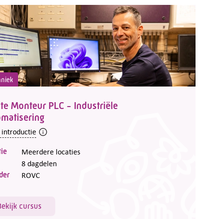
hniek
te Monteur PLC - Industriële
omatisering
 introductie
ie
Meerdere locaties
8 dagdelen
der
ROVC
Bekijk cursus