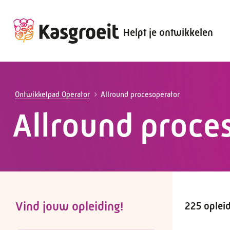
Helpt je ontwikkelen
Alles voor de werkgever
Alles voor de werknemer
Ontwikkelpad Operator
Allround procesoperator
Allround proce
Vind jouw opleiding!
225 oplei