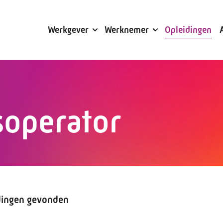
Subsidies
Werkgever
Werknemer
Opleidingen
soperator
dingen gevonden