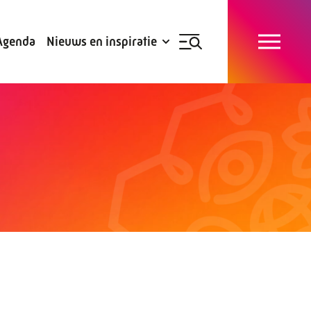
Blogs
Subsidies
Agenda
Nieuws en inspiratie
Nieuwsbrief