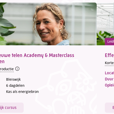
Leid
euwe telen Academy & Masterclass
Effe
ten
Korte
troductie
Locat
Duur
Bleiswijk
Oplei
6 dagdelen
Kas als energiebron
ijk cursus