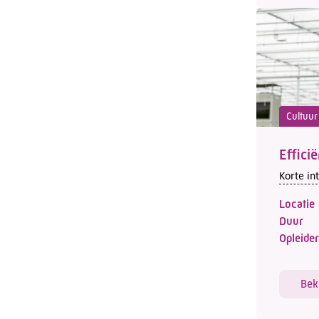
Cultuur
Effici
Korte in
Locatie
Duur
Opleider
Bek