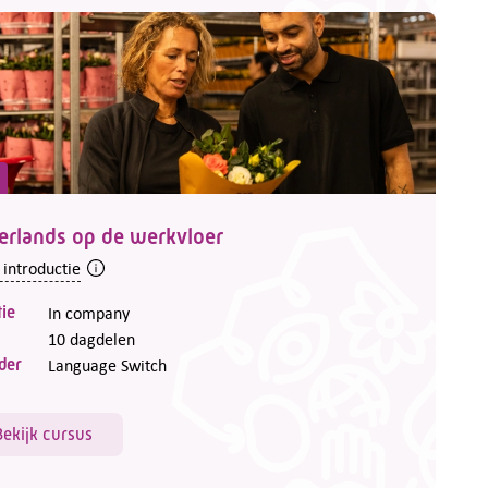
erlands op de werkvloer
 introductie
ie
In company
10 dagdelen
der
Language Switch
Bekijk cursus