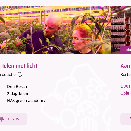
Cult
 telen met licht
Aan
troductie
Korte
Duur
Den Bosch
Oplei
2 dagdelen
HAS green academy
ijk cursus