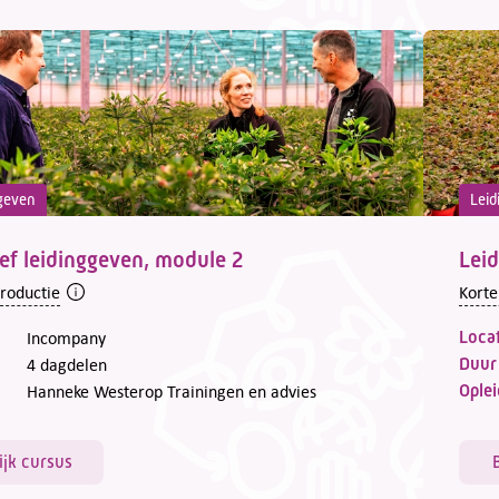
geven
Leid
ief leidinggeven, module 2
Leid
troductie
Korte
Locat
Incompany
Duur
4 dagdelen
Oplei
Hanneke Westerop Trainingen en advies
ijk cursus