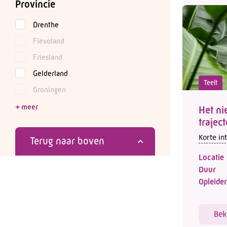
Provincie
Drenthe
Flevoland
Friesland
Gelderland
Teelt
Groningen
Het ni
trajec
Korte in
Terug naar boven
Locatie
Duur
Opleider
Bek