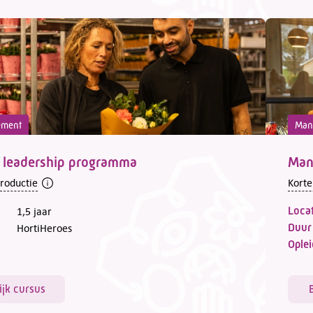
ement
Man
 leadership programma
Man
troductie
Korte
Locat
1,5 jaar
Duur
HortiHeroes
Oplei
ijk cursus