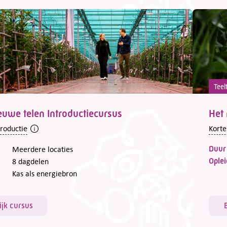
Teel
euwe telen Introductiecursus
Het 
troductie
Korte
Duur
Meerdere locaties
Oplei
8 dagdelen
Kas als energiebron
ijk cursus