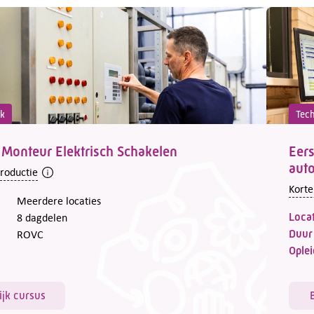
ek
Tec
 Monteur Elektrisch Schakelen
Eers
aut
troductie
Korte
Meerdere locaties
Locat
8 dagdelen
Duur
ROVC
Oplei
ijk cursus