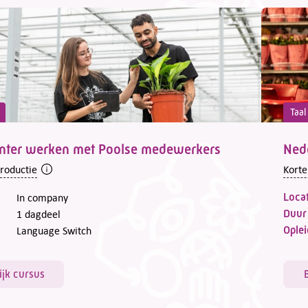
Taal
ënter werken met Poolse medewerkers
Ned
troductie
Korte
Locat
In company
Duur
1 dagdeel
Oplei
Language Switch
ijk cursus