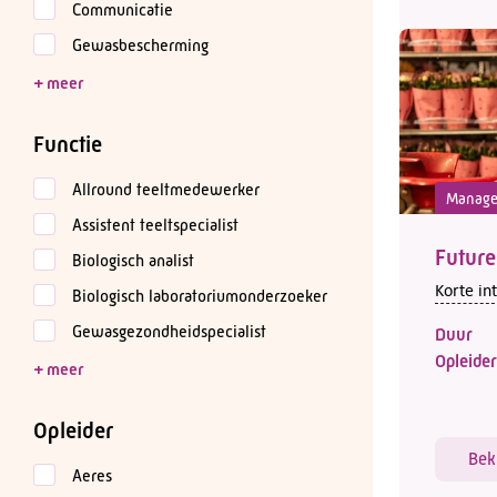
Communicatie
Gewasbescherming
Functie
Allround teeltmedewerker
Manag
Assistent teeltspecialist
Future
Biologisch analist
Korte in
Biologisch laboratoriumonderzoeker
Gewasgezondheidspecialist
Duur
Opleider
Opleider
Bek
Aeres