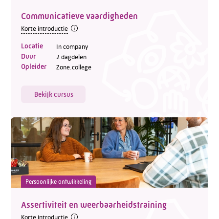
Communicatieve vaardigheden
Korte introductie
Locatie
In company
Duur
2 dagdelen
Opleider
Zone.college
Bekijk cursus
Persoonlijke ontwikkeling
Assertiviteit en weerbaarheidstraining
Korte introductie