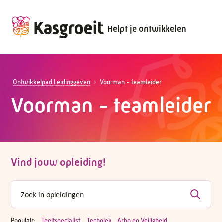
Helpt je ontwikkelen
Ontwikkelpad Leidinggeven
Voorman - teamleider
Voorman - teamleider
Vind jouw opleiding!
Populair:
Teeltspecialist
Techniek
Arbo en Veiligheid