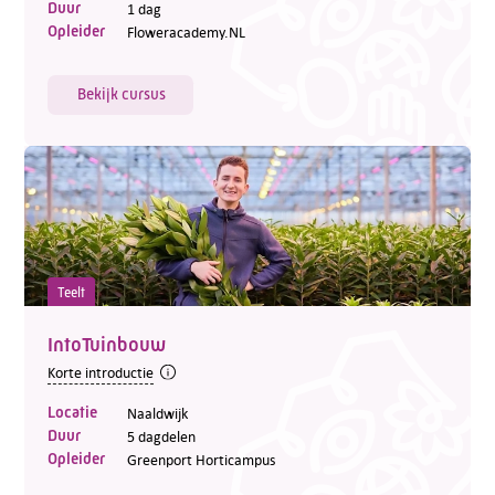
Duur
1 dag
Opleider
Floweracademy.NL
Bekijk cursus
Teelt
IntoTuinbouw
Korte introductie
Locatie
Naaldwijk
Duur
5 dagdelen
Opleider
Greenport Horticampus