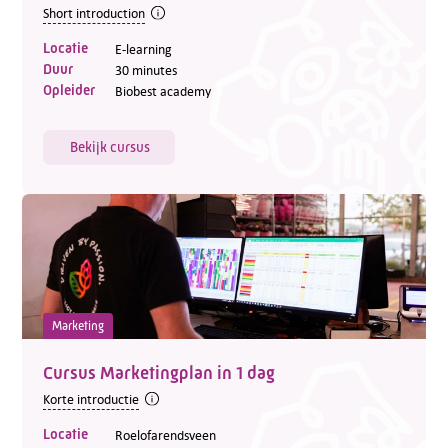
Short introduction
E-mail:
info@kasgroeit.nl
Locatie
E-learning
Duur
30 minutes
Opleider
Biobest academy
Adviesgesprek
Bekijk cursus
Contactformulier
Marketing
Cursus Marketingplan in 1 dag
Korte introductie
Locatie
Roelofarendsveen