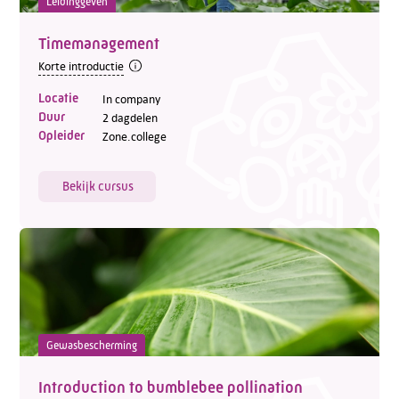
Leidinggeven
Timemanagement
Korte introductie
Locatie
In company
Duur
2 dagdelen
Opleider
Zone.college
Bekijk cursus
Gewasbescherming
Introduction to bumblebee pollination
Telefoon:
088 - 329 20 70