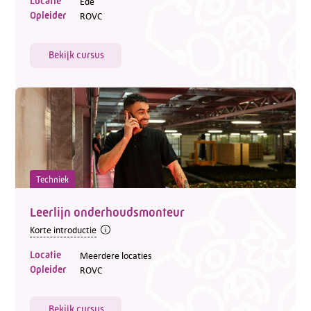
Locatie
Ede
Opleider
ROVC
Bekijk cursus
Techniek
Leerlijn onderhoudsmonteur
Korte introductie
Locatie
Meerdere locaties
Opleider
ROVC
Bekijk cursus