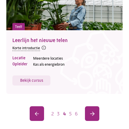
Teelt
Leerlijn het nieuwe telen
Korte introductie
Locatie
Meerdere locaties
Opleider
Kas als energiebron
Bekijk cursus
2
3
4
5
6