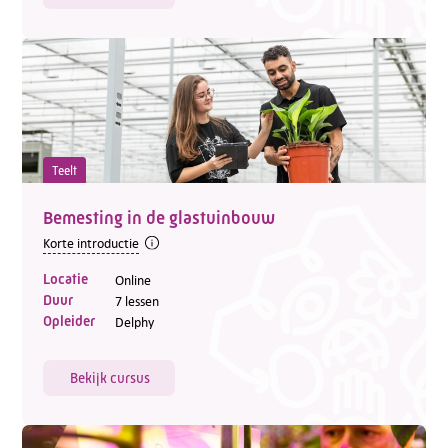
Teelt
Bemesting in de glastuinbouw
Korte introductie
Locatie
Online
Duur
7 lessen
Opleider
Delphy
Bekijk cursus