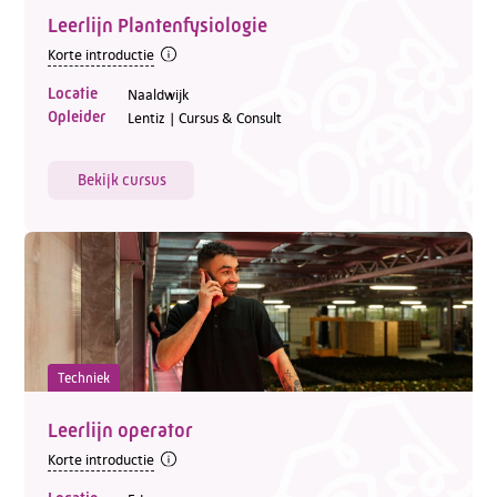
Leerlijn Plantenfysiologie
Korte introductie
Locatie
Naaldwijk
Opleider
Lentiz | Cursus & Consult
Bekijk cursus
Techniek
Leerlijn operator
Korte introductie