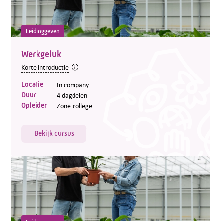
Leidinggeven
Werkgeluk
Korte introductie
Locatie
In company
Duur
4 dagdelen
Opleider
Zone.college
Bekijk cursus