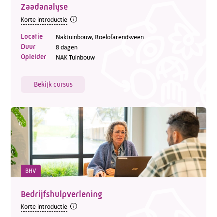
Zaadanalyse
Korte introductie
Locatie
Naktuinbouw, Roelofarendsveen
Duur
8 dagen
Opleider
NAK Tuinbouw
Bekijk cursus
BHV
Bedrijfshulpverlening
Korte introductie