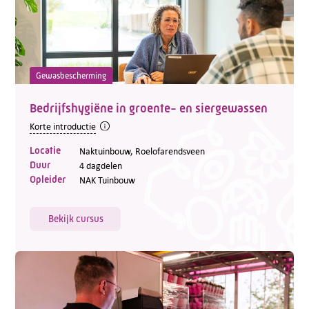
Gewasbescherming
Bedrijfshygiëne in groente- en siergewassen
Korte introductie
Locatie
Naktuinbouw, Roelofarendsveen
Duur
4 dagdelen
Opleider
NAK Tuinbouw
Bekijk cursus