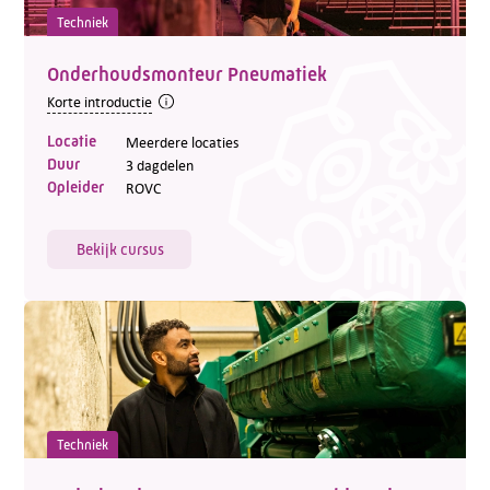
Techniek
Onderhoudsmonteur Pneumatiek
Korte introductie
Locatie
Meerdere locaties
Duur
3 dagdelen
Opleider
ROVC
Bekijk cursus
Techniek