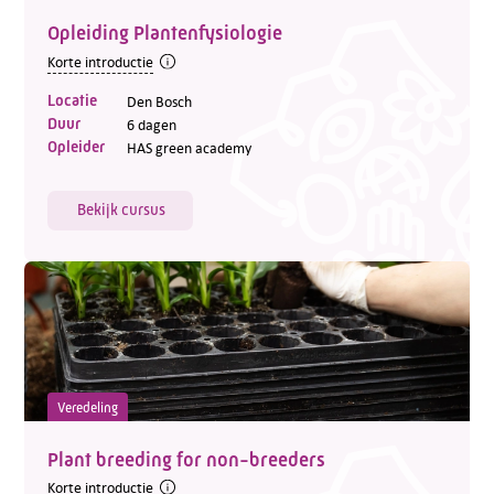
Opleiding Plantenfysiologie
Korte introductie
Locatie
Den Bosch
Duur
6 dagen
Opleider
HAS green academy
Bekijk cursus
Veredeling
Plant breeding for non-breeders
Korte introductie