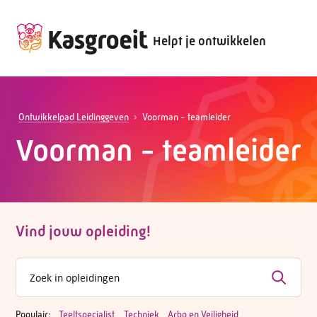
Helpt je ontwikkelen
Ontwikkelpad Leidinggeven
Voorman - teamleider
Voorman - teamleider
Vind jouw opleiding!
Populair:
Teeltspecialist
Techniek
Arbo en Veiligheid