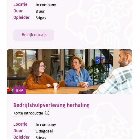
Locatie
In company
Duur
8 uur
Opleider
Stigas
Bekijk cursus
BHV
Bedrijfshulpverlening herhaling
Korte introductie
Locatie
In company
Duur
1 dagdeel
Opleider
Stigas