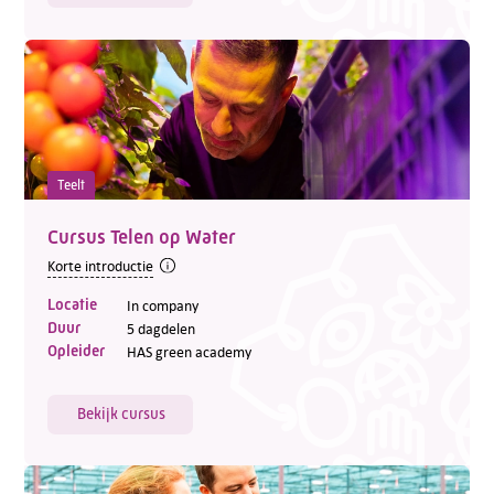
Teelt
Cursus Telen op Water
Korte introductie
Locatie
In company
Duur
5 dagdelen
Opleider
HAS green academy
Bekijk cursus