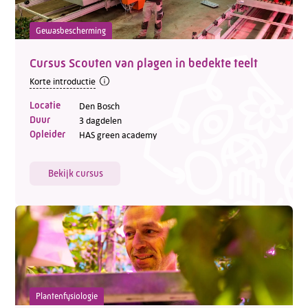
Gewasbescherming
Cursus Scouten van plagen in bedekte teelt
Korte introductie
Telefoon:
088 - 329 20 70
Locatie
Den Bosch
E-mail:
info@kasgroeit.nl
Duur
3 dagdelen
Opleider
HAS green academy
Adviesgesprek
Bekijk cursus
Contactformulier
Plantenfysiologie