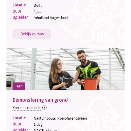
Locatie
Delft
Duur
4 jaar
Opleider
Inholland hogeschool
Bekijk cursus
Teelt
Bemonstering van grond
Korte introductie
Locatie
Naktuinbouw, Roelofarendsveen
Duur
1 dag
Opleider
NAK Tuinbouw