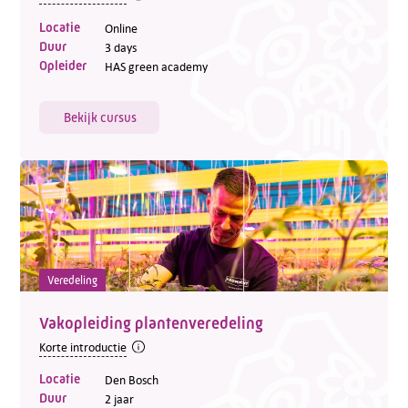
Locatie
Online
Duur
3 days
Opleider
HAS green academy
Bekijk cursus
Veredeling
Vakopleiding plantenveredeling
Korte introductie
Locatie
Den Bosch
Duur
2 jaar