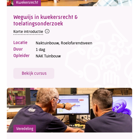
Kwekersrecht
Wegwijs in kwekersrecht &
toelatingsonderzoek
Korte introductie
Locatie
Naktuinbouw, Roelofarendsveen
Duur
1 dag
Opleider
NAK Tuinbouw
Bekijk cursus
Veredeling