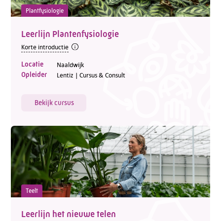
Plantfysiologie
Leerlijn Plantenfysiologie
Korte introductie
Locatie
Naaldwijk
Opleider
Lentiz | Cursus & Consult
Bekijk cursus
Teelt
Leerlijn het nieuwe telen