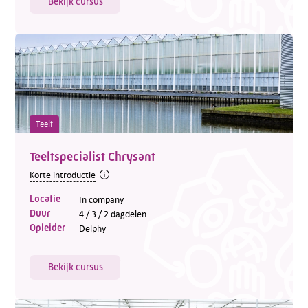
Bekijk cursus
Teelt
Teeltspecialist Chrysant
Korte introductie
Locatie
In company
Duur
4 / 3 / 2 dagdelen
Opleider
Delphy
Bekijk cursus