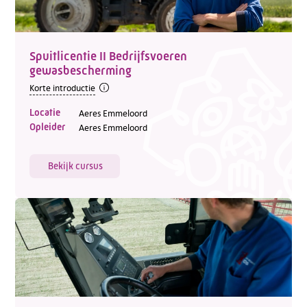
Spuitlicentie II Bedrijfsvoeren
gewasbescherming
Korte introductie
Locatie
Aeres Emmeloord
Opleider
Aeres Emmeloord
Bekijk cursus