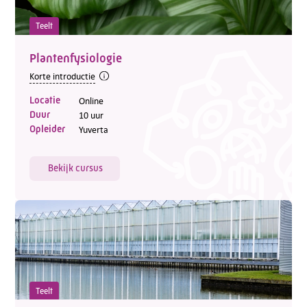
Teelt
Plantenfysiologie
Korte introductie
Locatie
Online
Duur
10 uur
Opleider
Yuverta
Bekijk cursus
Teelt