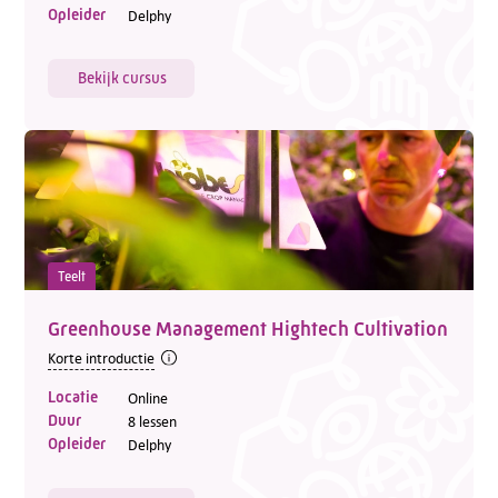
Opleider
Delphy
Bekijk cursus
Teelt
Greenhouse Management Hightech Cultivation
Korte introductie
Locatie
Online
Duur
8 lessen
Opleider
Delphy