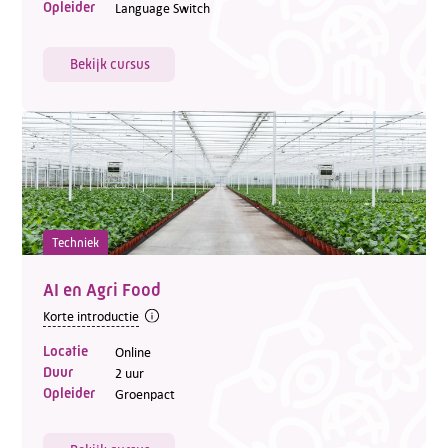
Opleider
Language Switch
Bekijk cursus
Techniek
AI en Agri Food
Korte introductie
Locatie
Online
Duur
2 uur
Opleider
Groenpact