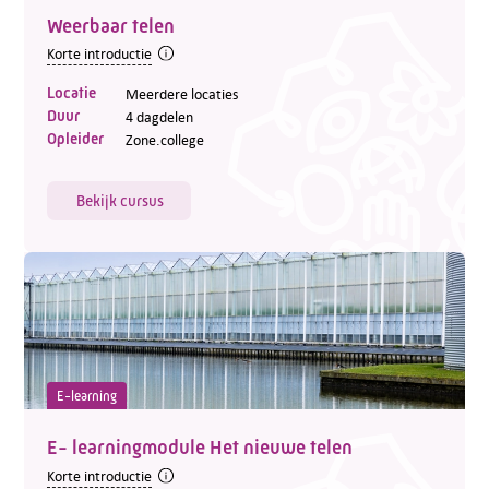
Weerbaar telen
Korte introductie
Locatie
Meerdere locaties
Duur
4 dagdelen
Telefoon:
088 - 329 20 70
Opleider
Zone.college
E-mail:
info@kasgroeit.nl
Bekijk cursus
Adviesgesprek
Contactformulier
E-learning
E- learningmodule Het nieuwe telen
Korte introductie