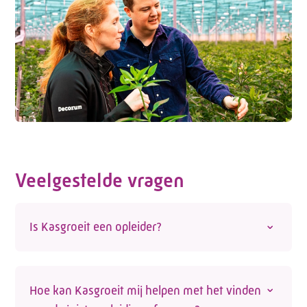
Veelgestelde vragen
Is Kasgroeit een opleider?
Nee, Kasgroeit is geen opleider. We helpen
werknemers en werkgevers wel de juiste
Hoe kan Kasgroeit mij helpen met het vinden
opleiding te vinden. Op onze site vind je een