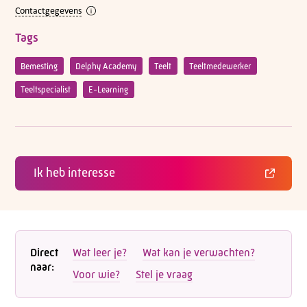
Contactgegevens
Tags
Bemesting
Delphy Academy
Teelt
Teeltmedewerker
Teeltspecialist
E-Learning
Ik heb interesse
Direct
Wat leer je?
Wat kan je verwachten?
naar:
Voor wie?
Stel je vraag