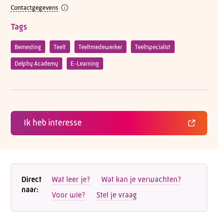
Contactgegevens
Tags
Bemesting
Teelt
Teeltmedewerker
Teeltspecialist
Delphy Academy
E-Learning
Ik heb interesse
Direct
Wat leer je?
Wat kan je verwachten?
naar:
Voor wie?
Stel je vraag