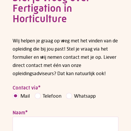
Fertigation in
Heb je vragen over subsidiemogelijkheden,
neem dan
contact
met ons op.
Horticulture
Wij helpen je graag op weg met het vinden van de
opleiding die bij jou past! Stel je vraag via het
formulier en wij nemen contact met je op. Liever
direct contact met één van onze
opleidingsadviseurs? Dat kan natuurlijk ook!
Contact via
*
Mail
Telefoon
Whatsapp
Naam
*