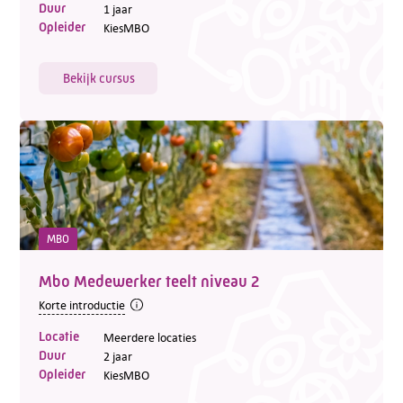
Duur
1 jaar
Opleider
KiesMBO
Bekijk cursus
MBO
Mbo Medewerker teelt niveau 2
Korte introductie
Locatie
Meerdere locaties
Duur
2 jaar
Opleider
KiesMBO