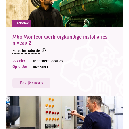
Techniek
Mbo Monteur werktuigkundige installaties
niveau 2
Korte introductie
Locatie
Meerdere locaties
Opleider
KiesMBO
Bekijk cursus