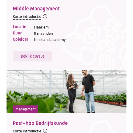
Middle Management
Korte introductie
Locatie
Haarlem
Telefoon:
088 - 329 20 70
Duur
9 maanden
E-mail:
info@kasgroeit.nl
Opleider
Inholland academy
Bekijk cursus
Adviesgesprek
Contactformulier
Management
Post-hbo Bedrijfskunde
Korte introductie