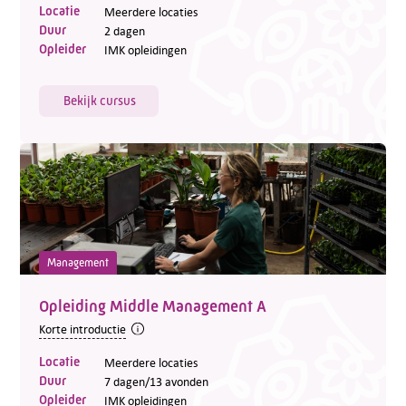
Locatie
Meerdere locaties
Duur
2 dagen
Opleider
IMK opleidingen
Bekijk cursus
Management
Opleiding Middle Management A
Korte introductie
Locatie
Meerdere locaties
Duur
7 dagen/13 avonden
Opleider
IMK opleidingen