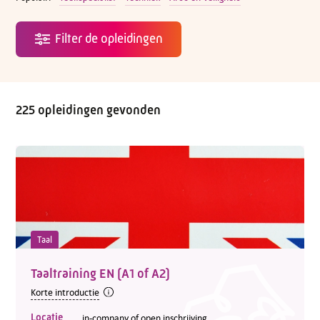
225 opleidingen gevonden
Taal
Taaltraining EN (A1 of A2)
Korte introductie
Locatie
in-company of open inschrijving