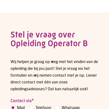
Voor veel cursussen en opleidingen kun je
subsidie aanvragen bij fonds Colland
Arbeidsmarkt. Een overzicht van de regelingen
die op dit moment gelden vind je op de pagina
van
subsidies voor opleidingen en cursussen
.
Stel je vraag over
Opleiding Operator B
Heb je vragen over subsidiemogelijkheden,
neem dan
contact
met ons op.
Wij helpen je graag op weg met het vinden van de
opleiding die bij jou past! Stel je vraag via het
formulier en wij nemen contact met je op. Liever
direct contact met één van onze
opleidingsadviseurs? Dat kan natuurlijk ook!
Contact via
*
Mail
Telefoon
Whatsapp