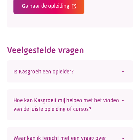
Ga naar de opleiding
Veelgestelde vragen
Is Kasgroeit een opleider?
Nee, Kasgroeit is geen opleider. We helpen
werknemers en werkgevers wel de juiste
Hoe kan Kasgroeit mij helpen met het vinden
opleiding te vinden. Op onze site vind je een
van de juiste opleiding of cursus?
actueel overzicht van opleidingen voor de
glastuinbouwsector die door externe opleiders
Op de website vind je een actueel
worden aangeboden. Kijk voor een
actueel
opleidingsoverzicht van
opleidingen en
overzicht op de opleidingspagina
.
Waar kan ik terecht met een vraag over
cursussen in de glastuinbouw
. Een van onze