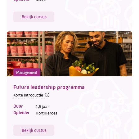
Bekijk cursus
Management
Future leadership programma
Korte introductie
Duur
1,5 jaar
Opleider
HortiHeroes
Bekijk cursus