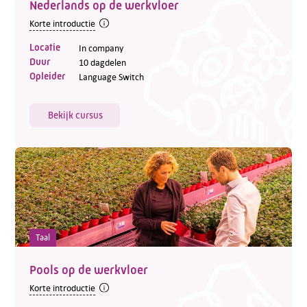
Nederlands op de werkvloer
Telefoon:
088 - 329 20 70
Korte introductie
E-mail:
info@kasgroeit.nl
Locatie
In company
Duur
10 dagdelen
Opleider
Language Switch
Adviesgesprek
Bekijk cursus
Contactformulier
Taal
Pools op de werkvloer
Korte introductie