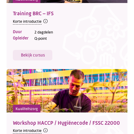
Training BRC – IFS
Korte introductie
Duur
2 dagdelen
Opleider
Q-point
Bekijk cursus
Kwaliteitszorg
Workshop HACCP / Hygiënecode / FSSC 22000
Korte introductie