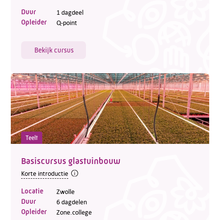
Duur
1 dagdeel
Opleider
Q-point
Bekijk cursus
Teelt
Basiscursus glastuinbouw
Korte introductie
Locatie
Zwolle
Duur
6 dagdelen
Opleider
Zone.college