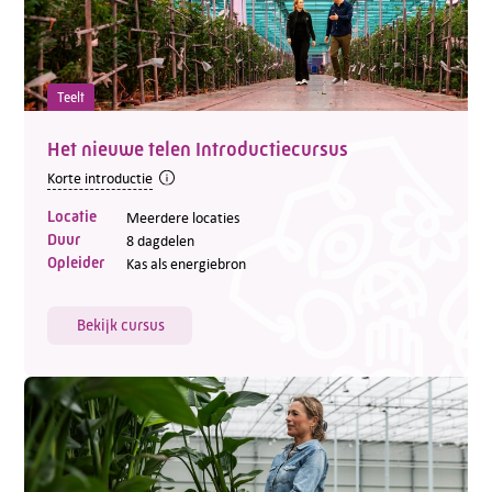
Teelt
Het nieuwe telen Introductiecursus
Korte introductie
Locatie
Meerdere locaties
Duur
8 dagdelen
Opleider
Kas als energiebron
Bekijk cursus