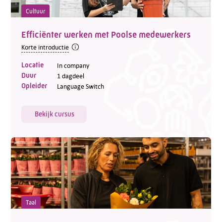
Cultuur
Efficiënter werken met Poolse medewerkers
Korte introductie
Locatie
In company
Duur
1 dagdeel
Opleider
Language Switch
Bekijk cursus
Taal