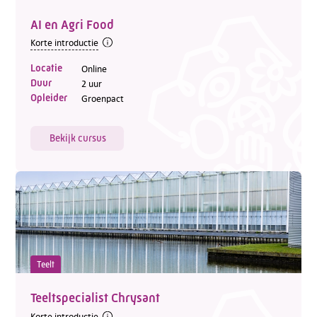
AI en Agri Food
Korte introductie
Locatie
Online
Duur
2 uur
Opleider
Groenpact
Bekijk cursus
Teelt
Teeltspecialist Chrysant
Korte introductie