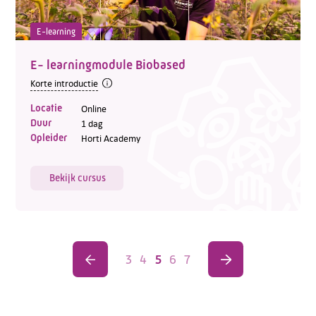
E-learning
E- learningmodule Biobased
Korte introductie
Locatie
Online
Duur
1 dag
Opleider
Horti Academy
Bekijk cursus
3
4
5
6
7