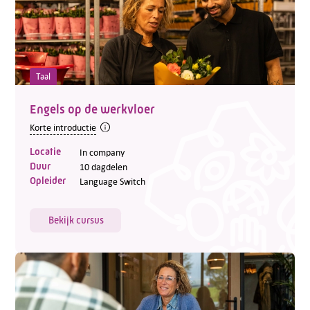
Taal
Engels op de werkvloer
Korte introductie
Locatie
In company
Duur
10 dagdelen
Opleider
Language Switch
Bekijk cursus