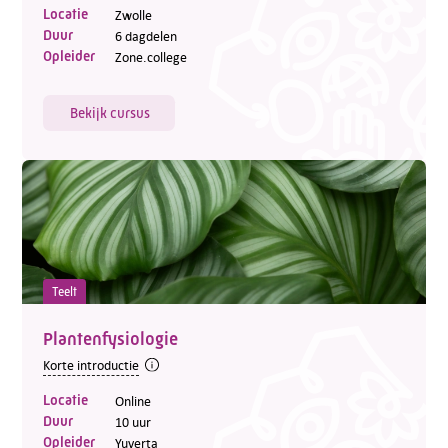
Locatie
Zwolle
Duur
6 dagdelen
Opleider
Zone.college
Bekijk cursus
Teelt
Plantenfysiologie
Korte introductie
Locatie
Online
Duur
10 uur
Opleider
Yuverta