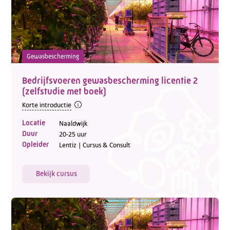
Gewasbescherming
Bedrijfsvoeren gewasbescherming licentie 2
(zelfstudie met boek)
Korte introductie
Locatie
Naaldwijk
Duur
20-25 uur
Opleider
Lentiz | Cursus & Consult
Bekijk cursus