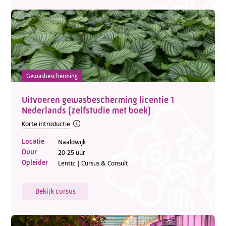
Gewasbescherming
Uitvoeren gewasbescherming licentie 1
Telefoon:
088 - 329 20 70
Nederlands (zelfstudie met boek)
E-mail:
info@kasgroeit.nl
Korte introductie
Locatie
Naaldwijk
Duur
20-25 uur
Adviesgesprek
Opleider
Lentiz | Cursus & Consult
Contactformulier
Bekijk cursus