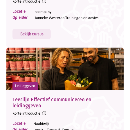
Korte introductie
Locatie
Incompany
Opleider
Hanneke Westerop Trainingen en advies
Bekijk cursus
Leidinggeven
Leerlijn Effectief communiceren en
leidinggeven
Korte introductie
Locatie
Naaldwijk
Opleider
Lentiz | Cursus & Consult