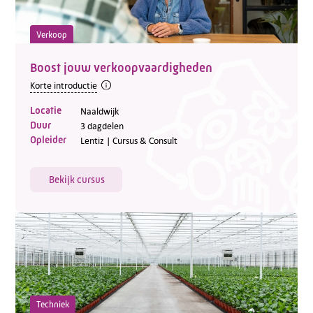
Verkoop
Boost jouw verkoopvaardigheden
Korte introductie
Locatie
Naaldwijk
Duur
3 dagdelen
Opleider
Lentiz | Cursus & Consult
Bekijk cursus
Techniek