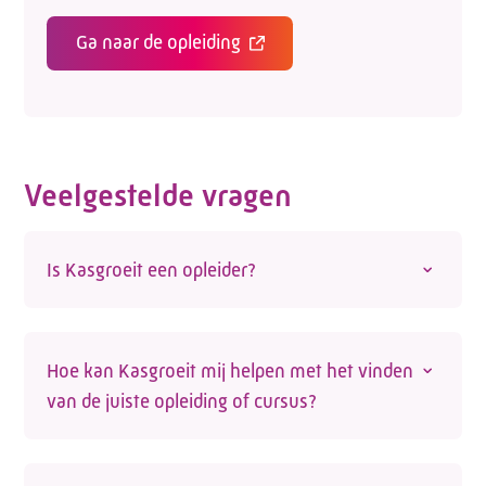
Ga naar de opleiding
Veelgestelde vragen
Is Kasgroeit een opleider?
Nee, Kasgroeit is geen opleider. We helpen
werknemers en werkgevers wel de juiste
Hoe kan Kasgroeit mij helpen met het vinden
opleiding te vinden. Op onze site vind je een
van de juiste opleiding of cursus?
actueel overzicht van opleidingen voor de
glastuinbouwsector die door externe opleiders
Op de website vind je een actueel
worden aangeboden. Kijk voor een
actueel
opleidingsoverzicht van
opleidingen en