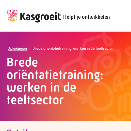
Helpt je ontwikkelen
Opleidingen
Brede oriëntatietraining: werken in de teeltsector
Brede
oriëntatietraining:
werken in de
teeltsector