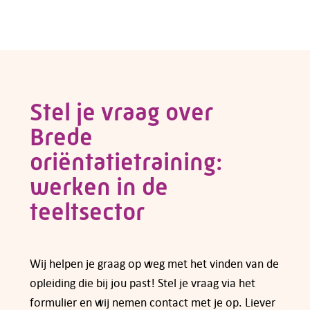
Voor veel cursussen en opleidingen kun je
subsidie aanvragen bij fonds Colland
Arbeidsmarkt. Een overzicht van de regelingen
die op dit moment gelden vind je op de pagina
van
subsidies voor opleidingen en cursussen
.
Stel je vraag over
Brede
Heb je vragen over subsidiemogelijkheden,
neem dan
contact
met ons op.
oriëntatietraining:
werken in de
teeltsector
Wij helpen je graag op weg met het vinden van de
opleiding die bij jou past! Stel je vraag via het
formulier en wij nemen contact met je op. Liever