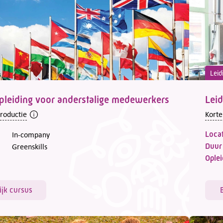
Leid
leiding voor anderstalige medewerkers
Leid
troductie
Korte
Locat
In-company
Duur
Greenskills
Oplei
ijk cursus