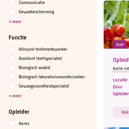
Communicatie
Gewasbescherming
Functie
Teelt
Allround teeltmedewerker
Assistent teeltspecialist
Opleid
Biologisch analist
Korte in
Biologisch laboratoriumonderzoeker
Locatie
Gewasgezondheidspecialist
Duur
Opleider
Opleider
Bek
Aeres