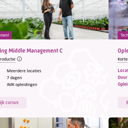
ement
Tec
ding Middle Management C
Ople
troductie
Korte
Locat
Meerdere locaties
Duur
7 dagen
Oplei
IMK opleidingen
ijk cursus