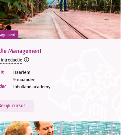
agement
dle Management
 introductie
ie
Haarlem
9 maanden
der
Inholland academy
Bekijk cursus