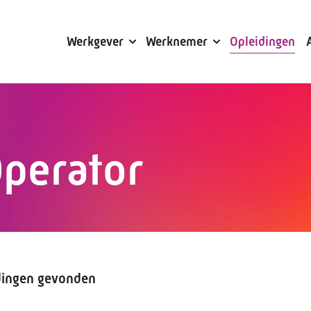
Subsidies
Werkgever
Werknemer
Opleidingen
perator
dingen gevonden