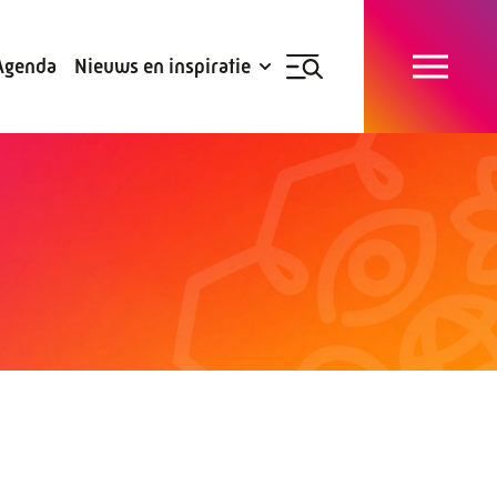
Blogs
Subsidies
Agenda
Nieuws en inspiratie
Nieuwsbrief