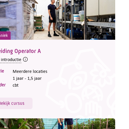
hniek
iding Operator A
 introductie
ie
Meerdere locaties
1 jaar - 1,5 jaar
der
cbt
Bekijk cursus