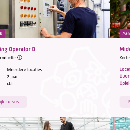
ek
Man
ing Operator B
Mid
troductie
Korte
Locat
Meerdere locaties
Duur
2 jaar
Oplei
cbt
ijk cursus