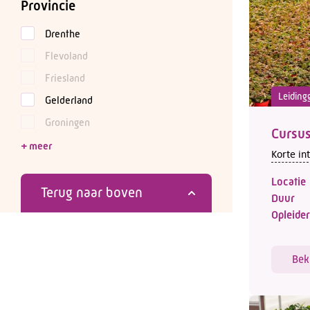
Provincie
Drenthe
Flevoland
Friesland
Leiding
Gelderland
Groningen
Cursus
Korte in
Locatie
Terug naar boven
Duur
Opleider
Bek