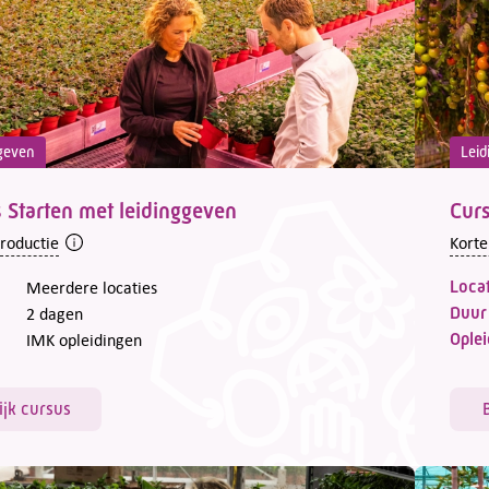
geven
Leid
 Starten met leidinggeven
Curs
troductie
Korte
Locat
Meerdere locaties
Duur
2 dagen
Oplei
IMK opleidingen
ijk cursus