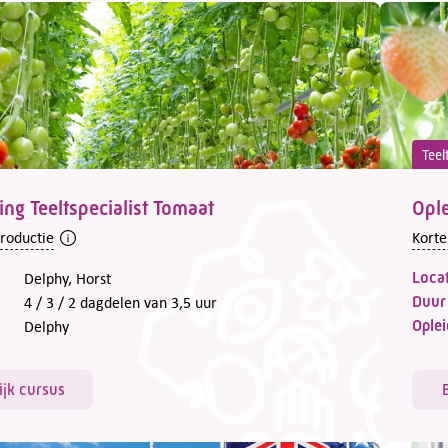
Teel
ing Teeltspecialist Tomaat
Ople
troductie
Korte
Locat
Delphy, Horst
Duur
4 / 3 / 2 dagdelen van 3,5 uur
Oplei
Delphy
ijk cursus