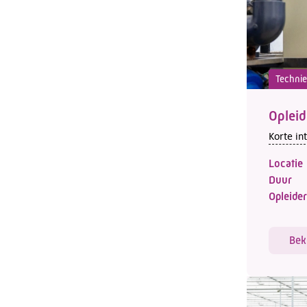
Techni
Opleid
Korte in
Locatie
Duur
Opleider
Bek