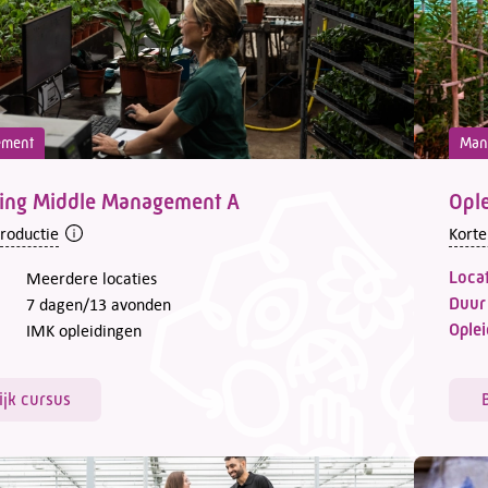
ement
Man
ding Middle Management A
Opl
troductie
Korte
Locat
Meerdere locaties
Duur
7 dagen/13 avonden
Oplei
IMK opleidingen
ijk cursus