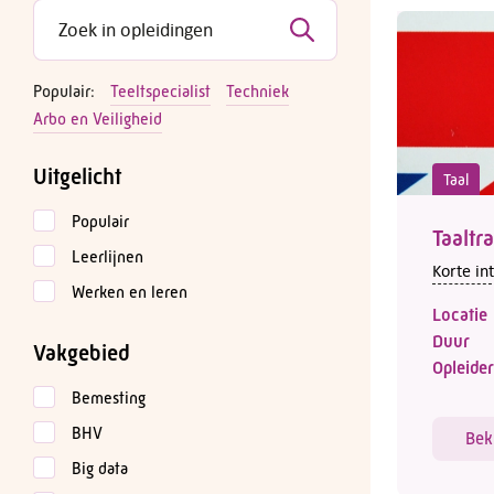
Populair:
Teeltspecialist
Techniek
Arbo en Veiligheid
Uitgelicht
Taal
Populair
Taaltr
Leerlijnen
Korte in
Werken en leren
Locatie
Duur
Vakgebied
Opleider
Bemesting
BHV
Bek
Big data