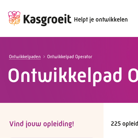
Helpt je ontwikkelen
Alles voor de werkgever
Alles voor de werknemer
Ontwikkelpaden
Ontwikkelpad Operator
Ontwikkelpad O
Vind jouw opleiding!
225 oplei