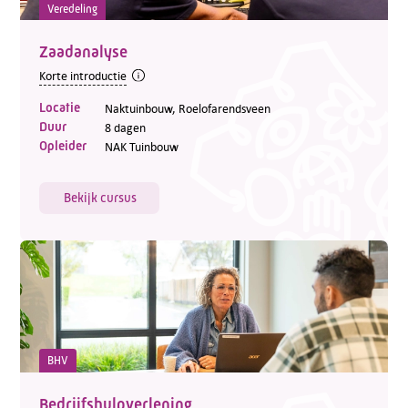
Veredeling
Zaadanalyse
Korte introductie
Locatie
Naktuinbouw, Roelofarendsveen
Duur
8 dagen
Opleider
NAK Tuinbouw
Bekijk cursus
BHV
Bedrijfshulpverlening