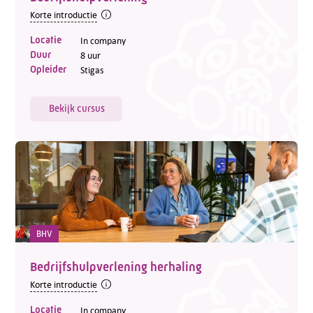
Korte introductie
Locatie
In company
Duur
8 uur
Opleider
Stigas
Bekijk cursus
BHV
Bedrijfshulpverlening herhaling
Korte introductie
Locatie
In company