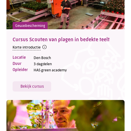
Gewasbescherming
Cursus Scouten van plagen in bedekte teelt
Telefoon:
088 - 329 20 70
Korte introductie
E-mail:
info@kasgroeit.nl
Locatie
Den Bosch
Duur
3 dagdelen
Opleider
HAS green academy
Adviesgesprek
Bekijk cursus
Contactformulier