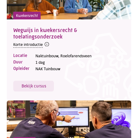
Kwekersrecht
Wegwijs in kwekersrecht &
toelatingsonderzoek
Korte introductie
Locatie
Naktuinbouw, Roelofarendsveen
Duur
1 dag
Opleider
NAK Tuinbouw
Bekijk cursus