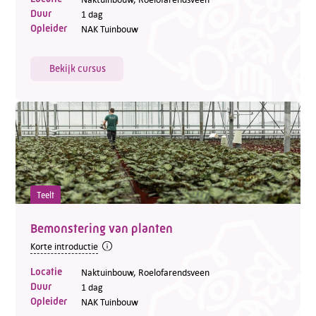
Duur
1 dag
Opleider
NAK Tuinbouw
Bekijk cursus
Teelt
Bemonstering van planten
Korte introductie
Locatie
Naktuinbouw, Roelofarendsveen
Duur
1 dag
Opleider
NAK Tuinbouw