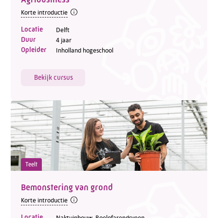
Korte introductie
Locatie
Delft
Duur
4 jaar
Opleider
Inholland hogeschool
Bekijk cursus
Teelt
Bemonstering van grond
Korte introductie
Locatie
Naktuinbouw, Roelofarendsveen