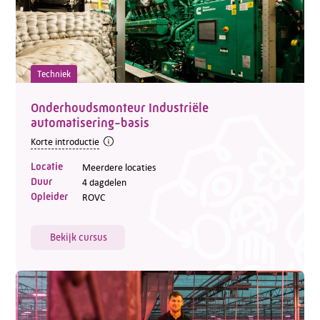
Techniek
Onderhoudsmonteur Industriële
automatisering-basis
Korte introductie
Locatie
Meerdere locaties
Duur
4 dagdelen
Opleider
ROVC
Bekijk cursus