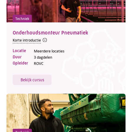
Techniek
Onderhoudsmonteur Pneumatiek
Korte introductie
Locatie
Meerdere locaties
Duur
3 dagdelen
Opleider
ROVC
Bekijk cursus