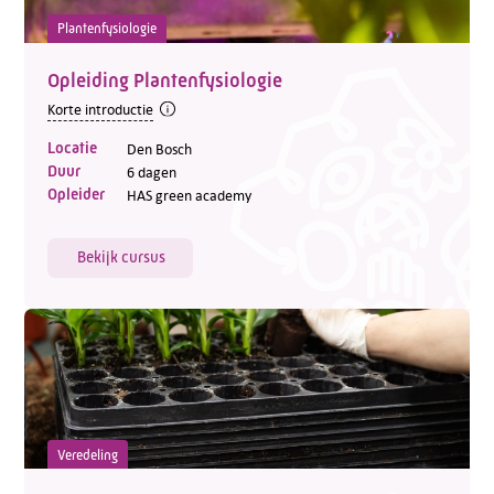
Plantenfysiologie
Opleiding Plantenfysiologie
Korte introductie
Locatie
Den Bosch
Duur
6 dagen
Opleider
HAS green academy
Bekijk cursus
Veredeling