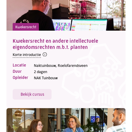
Kwekersrecht
Kwekersrecht en andere intellectuele
eigendomsrechten m.b.t. planten
Korte introductie
Locatie
Naktuinbouw, Roelofarendsveen
Duur
2 dagen
Opleider
NAK Tuinbouw
Bekijk cursus