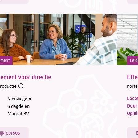
ement
Leid
ment voor directie
Effe
troductie
Korte
Locat
Nieuwegein
Duur
6 dagdelen
Oplei
Mansal BV
ijk cursus