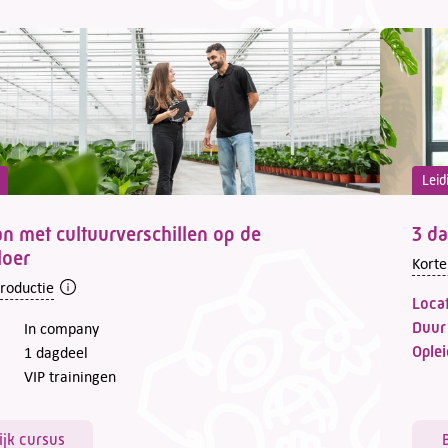
Leid
 met cultuurverschillen op de
3 da
loer
Korte
troductie
Locat
Duur
In company
Oplei
1 dagdeel
VIP trainingen
ijk cursus