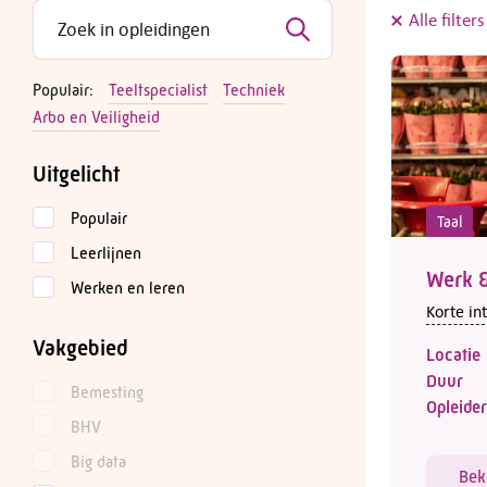
Alle filter
Populair:
Teeltspecialist
Techniek
Arbo en Veiligheid
Uitgelicht
Populair
Taal
Leerlijnen
Werk &
Werken en leren
Korte in
Vakgebied
Locatie
Duur
Bemesting
Opleider
BHV
Big data
Bek