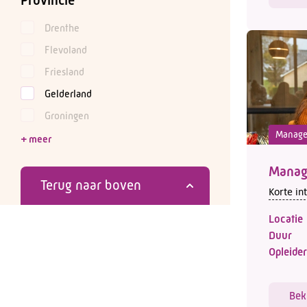
Provincie
Drenthe
Flevoland
Friesland
Gelderland
Groningen
Manag
Manage
Terug naar boven
Korte in
Locatie
Duur
Opleider
Bek