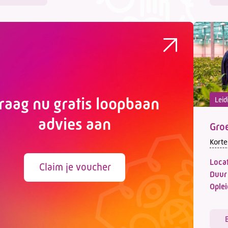
raag nu gratis loopbaan
Leid
advies aan
Groe
Korte
Locat
Claim je voucher
Duur
Oplei