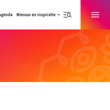
Blogs
Subsidies
Agenda
Nieuws en inspiratie
Nieuwsbrief