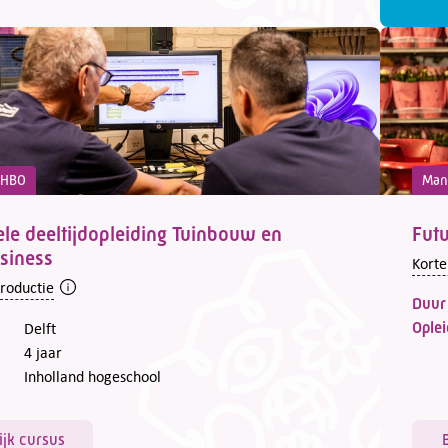
d HBO
Man
ele deeltijdopleiding Tuinbouw en
Fut
siness
Korte
troductie
Duur
Oplei
Delft
4 jaar
Inholland hogeschool
ijk cursus