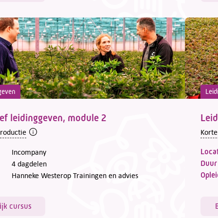
geven
Leid
ief leidinggeven, module 2
Leid
troductie
Korte
Locat
Incompany
Duur
4 dagdelen
Oplei
Hanneke Westerop Trainingen en advies
ijk cursus