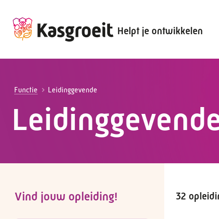
Helpt je ontwikkelen
Alles voor de werkgever
Alles voor de werknemer
Functie
Leidinggevende
Leidinggevend
Vind jouw opleiding!
32 opleid