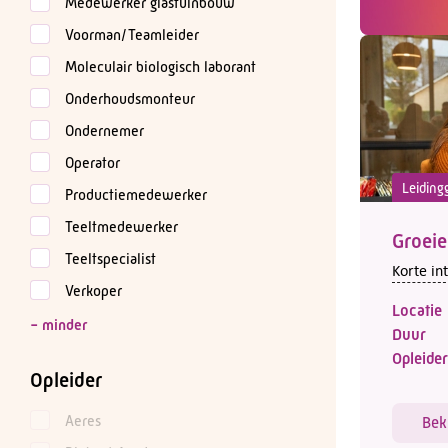
Medewerker glastuinbouw
Voorman/Teamleider
Moleculair biologisch laborant
Onderhoudsmonteur
Ondernemer
Operator
Leiding
Productiemedewerker
Teeltmedewerker
Groeie
Teeltspecialist
Korte in
Verkoper
Locatie
Duur
Opleider
Opleider
Aeres
Bek