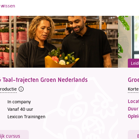
s wissen
Leid
 Taal-trajecten Groen Nederlands
Groe
troductie
Korte
Locat
In company
Duur
Vanaf 40 uur
Oplei
Lexicon Trainingen
ijk cursus