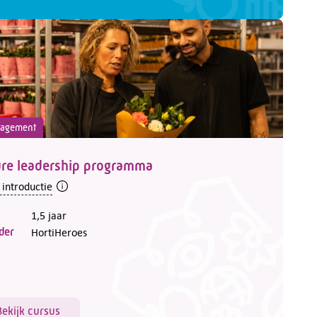
agement
ure leadership programma
 introductie
1,5 jaar
der
HortiHeroes
Bekijk cursus