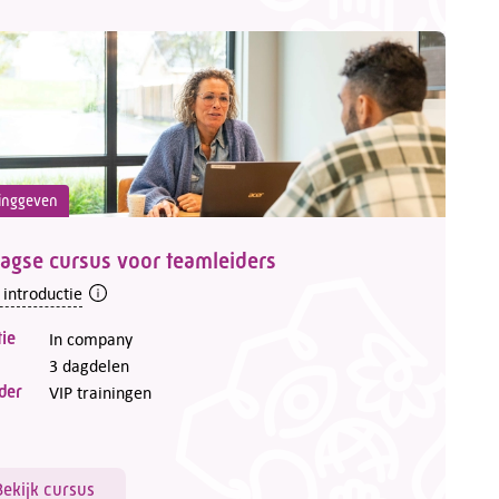
inggeven
agse cursus voor teamleiders
 introductie
ie
In company
3 dagdelen
der
VIP trainingen
Bekijk cursus