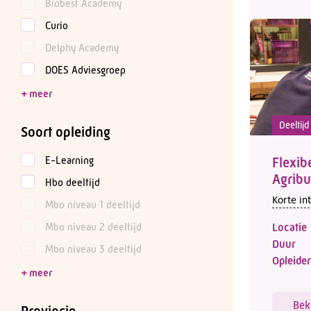
Biobest Academy
Curio
Delphy Academy
DOES Adviesgroep
Deeltij
Soort opleiding
E-Learning
Flexib
Agribu
Hbo deeltijd
Korte in
Mbo niveau 1 deeltijd
Locatie
Mbo niveau 2 deeltijd
Duur
Mbo niveau 3 deeltijd
Opleider
Bek