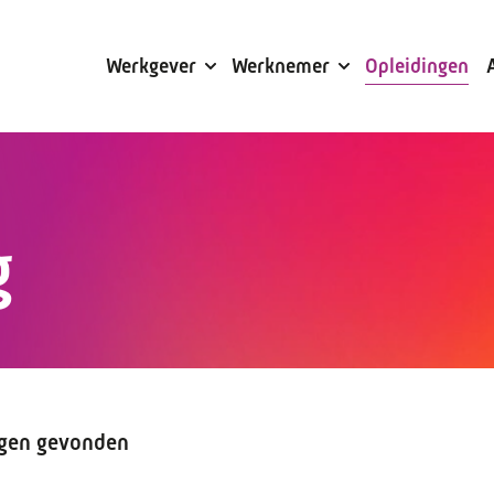
Subsidies
Werkgever
Werknemer
Opleidingen
g
ngen gevonden