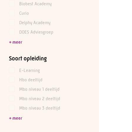
Biobest Academy
Curio
Delphy Academy
DOES Adviesgroep
Soort opleiding
E-Learning
Hbo deeltijd
Mbo niveau 1 deeltijd
Mbo niveau 2 deeltijd
Mbo niveau 3 deeltijd