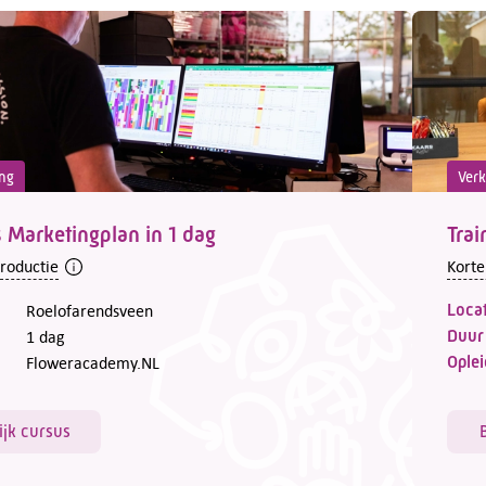
ng
Ver
 Marketingplan in 1 dag
Trai
troductie
Korte
Locat
Roelofarendsveen
Duur
1 dag
Oplei
Floweracademy.NL
ijk cursus