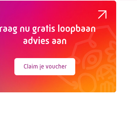
raag nu gratis loopbaan
advies aan
Claim je voucher