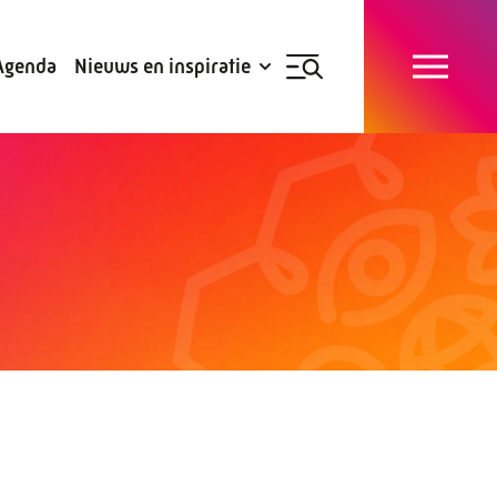
Blogs
Subsidies
Agenda
Nieuws en inspiratie
Nieuwsbrief