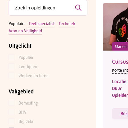
Populair:
Teeltspecialist
Techniek
Arbo en Veiligheid
Uitgelicht
Marketi
Populair
Cursus
Leerlijnen
Korte in
Werken en leren
Locatie
Duur
Vakgebied
Opleider
Bemesting
BHV
Bek
Big data