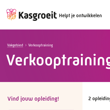
Helpt je ontwikkelen
Alles voor de werkgever
Alles voor de werknemer
Vakgebied
Verkooptraining
Verkooptrainin
Vind jouw opleiding!
2 opleidi