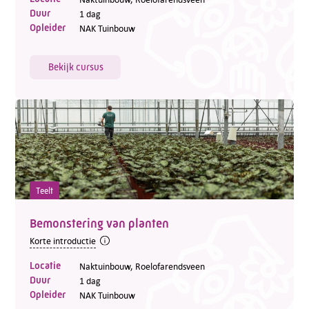
Duur
1 dag
Opleider
NAK Tuinbouw
Bekijk cursus
Teelt
Bemonstering van planten
Korte introductie
Locatie
Naktuinbouw, Roelofarendsveen
Duur
1 dag
Opleider
NAK Tuinbouw