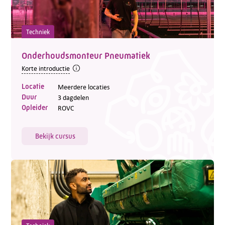
Techniek
Onderhoudsmonteur Pneumatiek
Korte introductie
Locatie
Meerdere locaties
Duur
3 dagdelen
Opleider
ROVC
Bekijk cursus