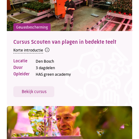
Gewasbescherming
Cursus Scouten van plagen in bedekte teelt
Telefoon:
088 - 329 20 70
Korte introductie
E-mail:
info@kasgroeit.nl
Locatie
Den Bosch
Duur
3 dagdelen
Opleider
HAS green academy
Adviesgesprek
Bekijk cursus
Contactformulier