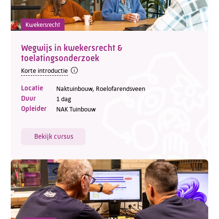
Kwekersrecht
Wegwijs in kwekersrecht &
toelatingsonderzoek
Korte introductie
Locatie
Naktuinbouw, Roelofarendsveen
Duur
1 dag
Opleider
NAK Tuinbouw
Bekijk cursus