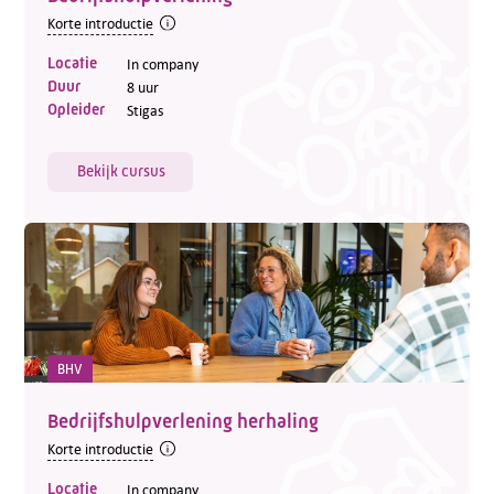
Korte introductie
Locatie
In company
Duur
8 uur
Opleider
Stigas
Bekijk cursus
BHV
Bedrijfshulpverlening herhaling
Korte introductie
Locatie
In company