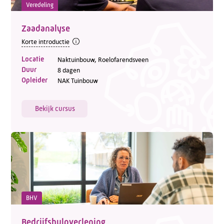
Veredeling
Zaadanalyse
Korte introductie
Locatie
Naktuinbouw, Roelofarendsveen
Duur
8 dagen
Opleider
NAK Tuinbouw
Bekijk cursus
BHV
Bedrijfshulpverlening