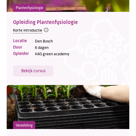
Plantenfysiologie
Opleiding Plantenfysiologie
Korte introductie
Locatie
Den Bosch
Duur
6 dagen
Opleider
HAS green academy
Bekijk cursus
Veredeling