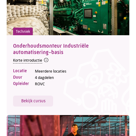
Techniek
Onderhoudsmonteur Industriële
automatisering-basis
Korte introductie
Locatie
Meerdere locaties
Duur
4 dagdelen
Opleider
ROVC
Bekijk cursus