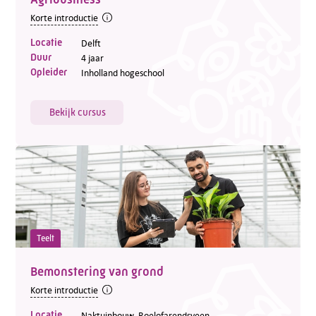
Korte introductie
Locatie
Delft
Duur
4 jaar
Opleider
Inholland hogeschool
Bekijk cursus
Teelt
Bemonstering van grond
Korte introductie
Locatie
Naktuinbouw, Roelofarendsveen