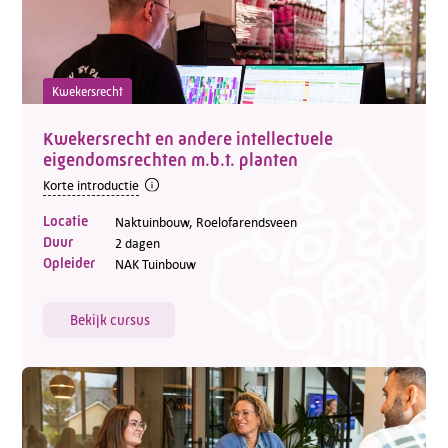
Kwekersrecht
Kwekersrecht en andere intellectuele
eigendomsrechten m.b.t. planten
Korte introductie
Locatie
Naktuinbouw, Roelofarendsveen
Duur
2 dagen
Opleider
NAK Tuinbouw
Bekijk cursus