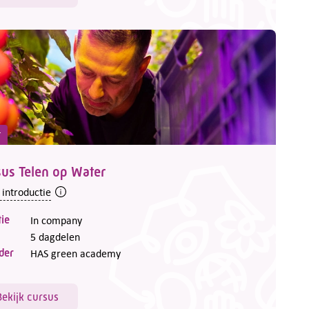
t
us Telen op Water
 introductie
ie
In company
5 dagdelen
der
HAS green academy
Bekijk cursus