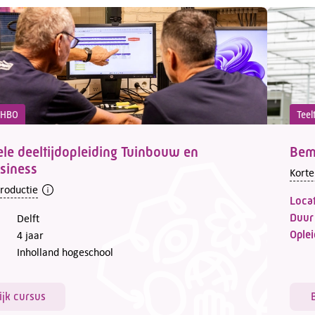
d HBO
Teel
ele deeltijdopleiding Tuinbouw en
Bem
siness
Korte
troductie
Locat
Duur
Delft
Oplei
4 jaar
Inholland hogeschool
ijk cursus