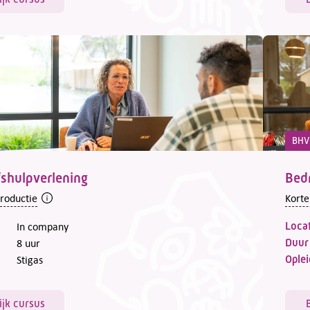
BHV
fshulpverlening
Bedr
troductie
Korte
Locat
In company
Duur
8 uur
Oplei
Stigas
ijk cursus