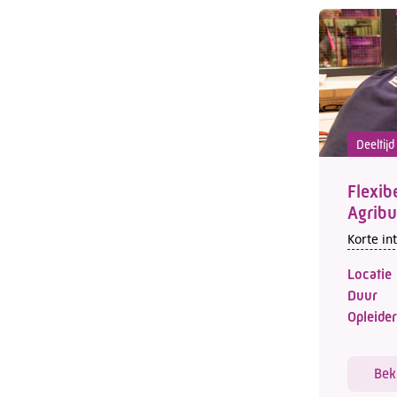
Deeltij
Flexib
Agribu
Korte in
Locatie
Duur
Opleider
Bek