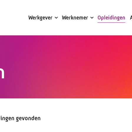
Subsidies
Werkgever
Werknemer
Opleidingen
n
dingen gevonden