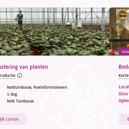
Gew
tering van planten
Bedr
troductie
Korte
Locat
Naktuinbouw, Roelofarendsveen
Duur
1 dag
Oplei
NAK Tuinbouw
ijk cursus