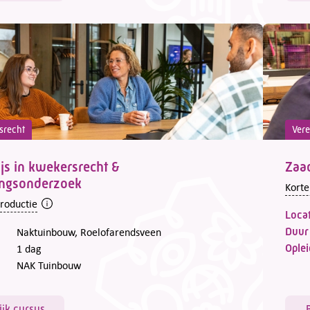
srecht
Vere
s in kwekersrecht &
Zaa
ingsonderzoek
Korte
troductie
Locat
Duur
Naktuinbouw, Roelofarendsveen
Oplei
1 dag
NAK Tuinbouw
ijk cursus