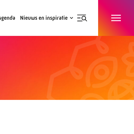
Blogs
Subsidies
Agenda
Nieuws en inspiratie
Nieuwsbrief