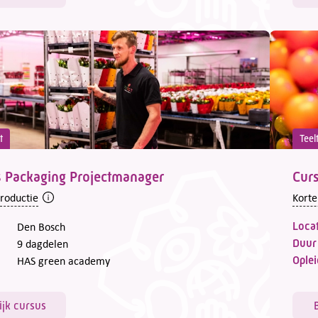
t
Teel
 Packaging Projectmanager
Curs
troductie
Korte
Locat
Den Bosch
Duur
9 dagdelen
Oplei
HAS green academy
ijk cursus