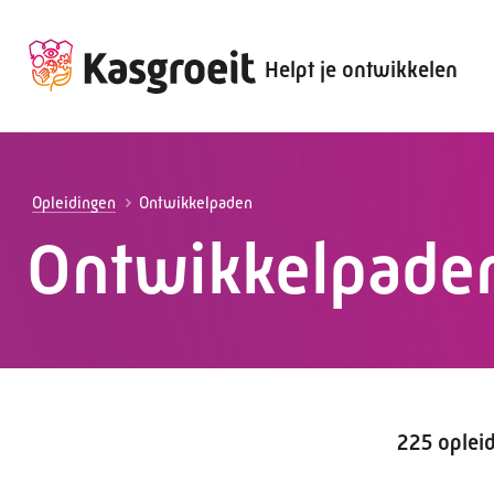
Helpt je ontwikkelen
Alles voor de werkgever
Alles voor de werknemer
Opleidingen
Ontwikkelpaden
Ontwikkelpade
225 oplei