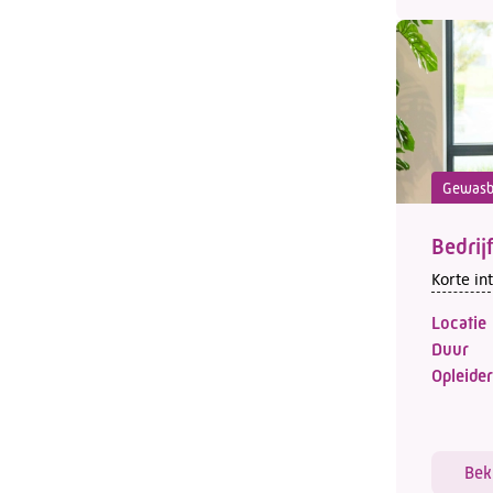
Gewasb
Bedrij
Korte in
Locatie
Duur
Opleider
Bek