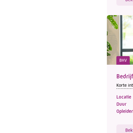
BHV
Bedrij
Korte in
Locatie
Duur
Opleider
Bek