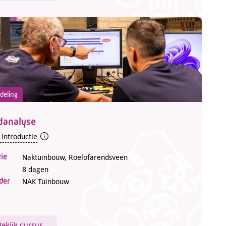
deling
danalyse
 introductie
ie
Naktuinbouw, Roelofarendsveen
8 dagen
der
NAK Tuinbouw
Bekijk cursus