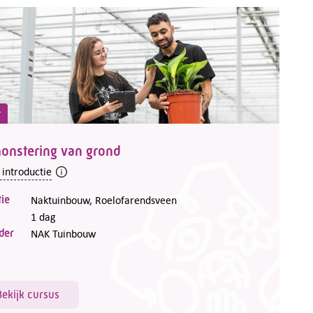
t
onstering van grond
 introductie
ie
Naktuinbouw, Roelofarendsveen
1 dag
der
NAK Tuinbouw
Bekijk cursus