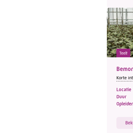
Teelt
Bemons
Korte in
Locatie
Duur
Opleider
Bek