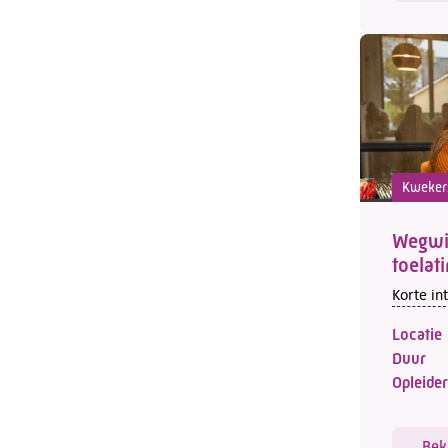
Kweker
Wegwij
toelat
Korte in
Locatie
Duur
Opleider
Bek