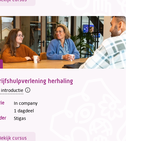
ijfshulpverlening herhaling
 introductie
ie
In company
1 dagdeel
der
Stigas
Bekijk cursus