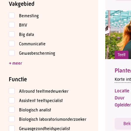
Vakgebied
Bemesting
BHV
Big data
Communicatie
Gewasbescherming
Teelt
Plant
Functie
Korte in
Locatie
Allround teeltmedewerker
Duur
Assistent teeltspecialist
Opleider
Biologisch analist
Biologisch laboratoriumonderzoeker
Bek
Gewasgezondheidspecialist