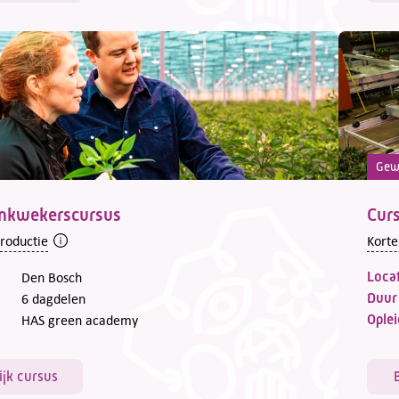
Gew
enkwekerscursus
Curs
troductie
Korte
Locat
Den Bosch
Duur
6 dagdelen
Oplei
HAS green academy
ijk cursus