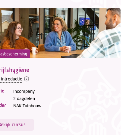
asbescherming
ijfshygiëne
 introductie
ie
Incompany
2 dagdelen
der
NAK Tuinbouw
Bekijk cursus