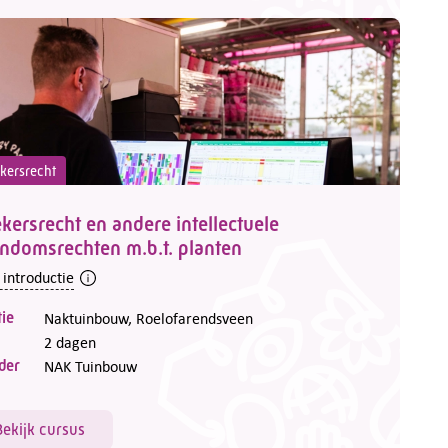
kersrecht
ersrecht en andere intellectuele
ndomsrechten m.b.t. planten
 introductie
ie
Naktuinbouw, Roelofarendsveen
2 dagen
der
NAK Tuinbouw
Bekijk cursus