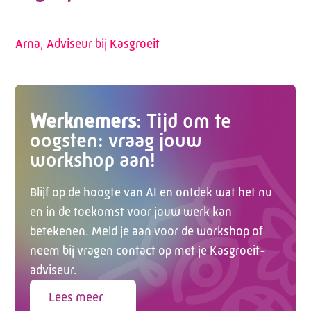
Arna, Adviseur bij Kasgroeit
Werknemers
: Tijd om te
oogsten: vraag jouw
workshop aan!
Blijf op de hoogte van AI en ontdek wat het nu
en in de toekomst voor jouw werk kan
Telefoon:
088 - 329 20 70
betekenen. Meld je aan voor de workshop of
E-mail:
info@kasgroeit.nl
neem bij vragen contact op met je Kasgroeit-
adviseur.
Adviesgesprek
Lees meer