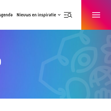
Blogs
Subsidies
Agenda
Nieuws en inspiratie
Nieuwsbrief
p