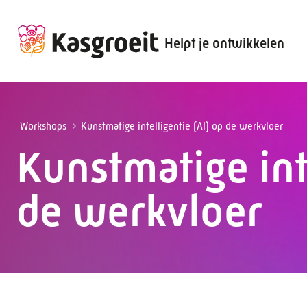
Helpt je ontwikkelen
Alles voor de werkgever
Alles voor de werknemer
Workshops
Kunstmatige intelligentie (AI) op de werkvloer
Kunstmatige int
de werkvloer