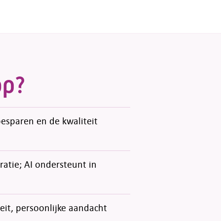
op?
besparen en de kwaliteit
atie; AI ondersteunt in
teit, persoonlijke aandacht