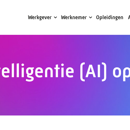
Subsidies
Werkgever
Werknemer
Opleidingen
elligentie (AI) o