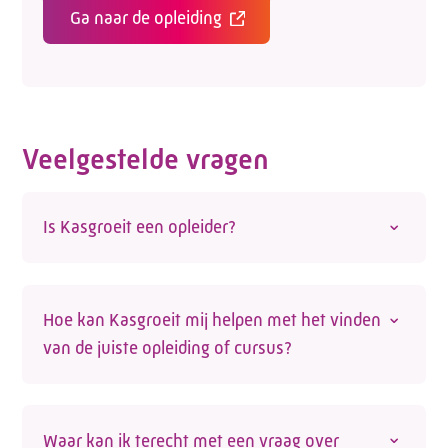
Ga naar de opleiding
Contactformulier
Veelgestelde vragen
Is Kasgroeit een opleider?
Nee, Kasgroeit is geen opleider. We helpen
werknemers en werkgevers wel de juiste
Hoe kan Kasgroeit mij helpen met het vinden
opleiding te vinden. Op onze site vind je een
van de juiste opleiding of cursus?
actueel overzicht van opleidingen voor de
glastuinbouwsector die door externe opleiders
Op de website vind je een actueel
worden aangeboden. Kijk voor een
actueel
opleidingsoverzicht van
opleidingen en
overzicht op de opleidingspagina
.
Waar kan ik terecht met een vraag over
cursussen in de glastuinbouw
. Een van onze