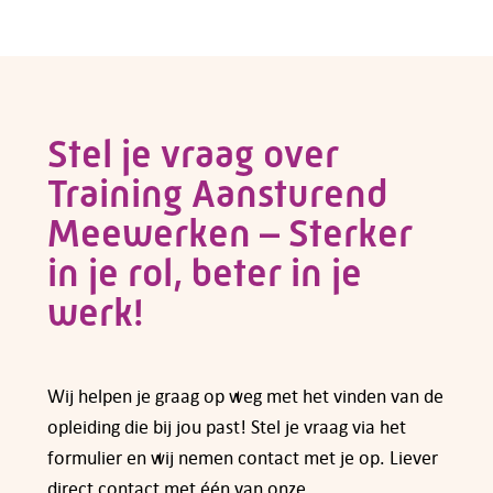
Voor veel cursussen en opleidingen kun je
subsidie aanvragen bij fonds Colland
Arbeidsmarkt. Een overzicht van de regelingen
die op dit moment gelden vind je op de pagina
van
subsidies voor opleidingen en cursussen
.
Stel je vraag over
Training Aansturend
Heb je vragen over subsidiemogelijkheden,
neem dan
contact
met ons op.
Meewerken – Sterker
in je rol, beter in je
werk!
Wij helpen je graag op weg met het vinden van de
opleiding die bij jou past! Stel je vraag via het
formulier en wij nemen contact met je op. Liever
direct contact met één van onze