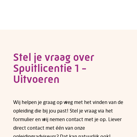
Contactformulier
zoek naar een opleiding voor een werknemer?
Voor veel cursussen en opleidingen kun je
subsidie aanvragen bij fonds Colland
Arbeidsmarkt. Een overzicht van de regelingen
die op dit moment gelden vind je op de pagina
van
subsidies voor opleidingen en cursussen
.
Stel je vraag over
Spuitlicentie 1 -
Heb je vragen over subsidiemogelijkheden,
neem dan
contact
met ons op.
Uitvoeren
Wij helpen je graag op weg met het vinden van de
opleiding die bij jou past! Stel je vraag via het
formulier en wij nemen contact met je op. Liever
direct contact met één van onze
opleidingsadviseurs? Dat kan natuurlijk ook!