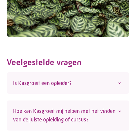
Veelgestelde vragen
Is Kasgroeit een opleider?
Nee, Kasgroeit is geen opleider. We helpen
werknemers en werkgevers wel de juiste
Hoe kan Kasgroeit mij helpen met het vinden
opleiding te vinden. Op onze site vind je een
van de juiste opleiding of cursus?
actueel overzicht van opleidingen voor de
glastuinbouwsector die door externe opleiders
Op de website vind je een actueel