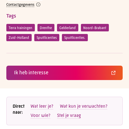
Contactgegevens
Tags
Terra trainingen
Drenthe
Gelderland
Noord-Brabant
Zuid-Holland
Spuitlicenties
Spuitlicenties.
Ik heb interesse
Direct
Wat leer je?
Wat kun je verwachten?
naar:
Voor wie?
Stel je vraag