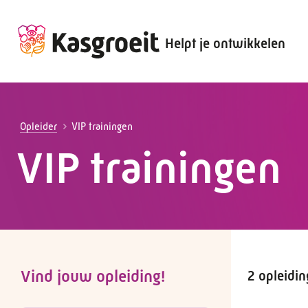
Helpt je ontwikkelen
Alles voor de werkgever
Alles voor de werknemer
Opleider
VIP trainingen
VIP trainingen
Vind jouw opleiding!
2 opleidi