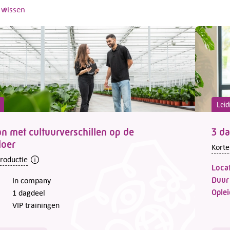
s wissen
Leid
 met cultuurverschillen op de
3 da
loer
Korte
troductie
Locat
Duur
In company
Oplei
1 dagdeel
VIP trainingen