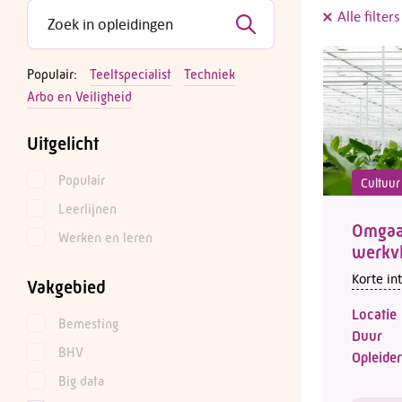
Alle filter
Populair:
Teeltspecialist
Techniek
Arbo en Veiligheid
Uitgelicht
Populair
Cultuur
Leerlijnen
Omgaan
Werken en leren
werkv
Korte in
Vakgebied
Locatie
Bemesting
Duur
BHV
Opleider
Big data