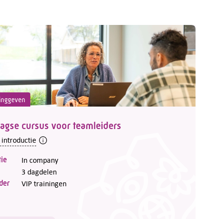
inggeven
agse cursus voor teamleiders
 introductie
ie
In company
3 dagdelen
der
VIP trainingen