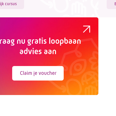
ijk cursus
raag nu gratis loopbaan
advies aan
Claim je voucher