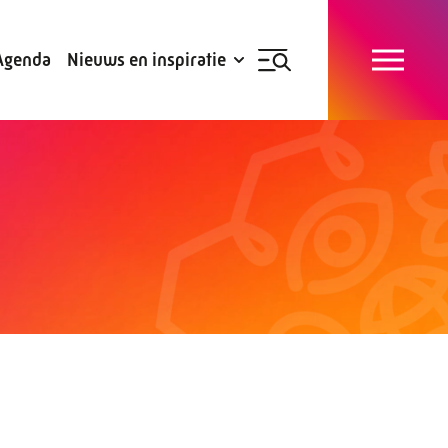
Blogs
Subsidies
Agenda
Nieuws en inspiratie
Nieuwsbrief