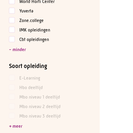
World Horti Center
Yuverta
Zone.college
IMK opleidingen
Cbt opleidingen
Soort opleiding
E-Learning
Hbo deeltijd
Mbo niveau 1 deeltijd
Mbo niveau 2 deeltijd
Mbo niveau 3 deeltijd