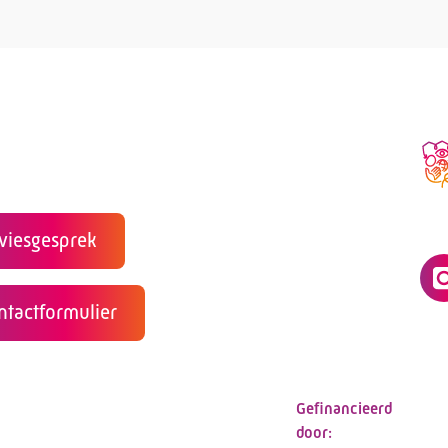
viesgesprek
ntactformulier
Telefoon:
088 - 3
E-mail:
info@ka
Gefinancieerd
door: