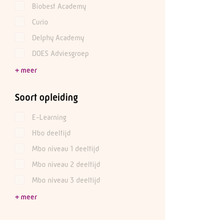
Biobest Academy
Curio
Delphy Academy
DOES Adviesgroep
Soort opleiding
E-Learning
Hbo deeltijd
Mbo niveau 1 deeltijd
Mbo niveau 2 deeltijd
Mbo niveau 3 deeltijd