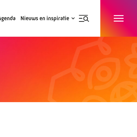
Blogs
Subsidies
Agenda
Nieuws en inspiratie
Nieuwsbrief