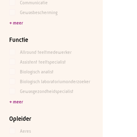
Communicatie
Gewasbescherming
Functie
Allround teeltmedewerker
Assistent teeltspecialist
Biologisch analist
Biologisch laboratoriumonderzoeker
Gewasgezondheidspecialist
Opleider
Aeres