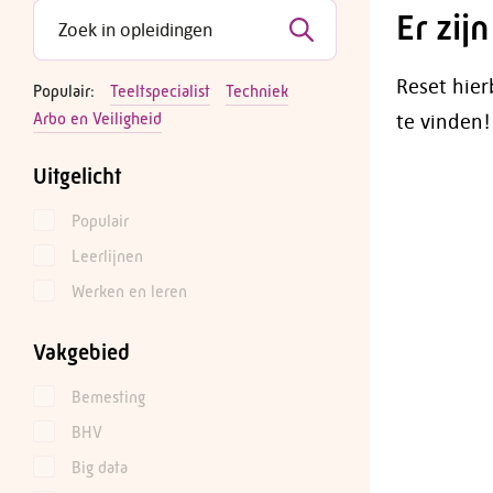
Er zij
Reset hier
Populair:
Teeltspecialist
Techniek
te vinden!
Arbo en Veiligheid
Uitgelicht
Populair
Leerlijnen
Werken en leren
Vakgebied
Bemesting
BHV
Big data