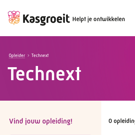
Helpt je ontwikkelen
Alles voor de werkgever
Alles voor de werknemer
Opleider
Technext
Technext
Vind jouw opleiding!
0 opleidi