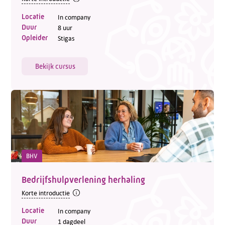
Locatie
In company
Duur
8 uur
Opleider
Stigas
Bekijk cursus
BHV
Bedrijfshulpverlening herhaling
Korte introductie
Locatie
In company
Duur
1 dagdeel