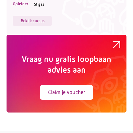
Opleider
Stigas
Bekijk cursus
Vraag nu gratis loopbaan
advies aan
Claim je voucher
Telefoon:
088 - 329 20 70
E-mail:
info@kasgroeit.nl