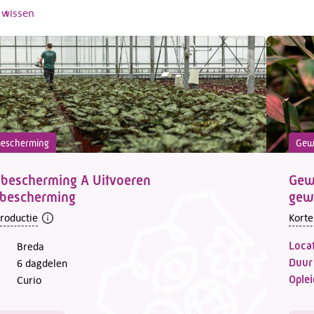
s wissen
escherming
Gew
bescherming A Uitvoeren
Gew
bescherming
gew
troductie
Korte
Locat
Breda
Duur
6 dagdelen
Oplei
Curio