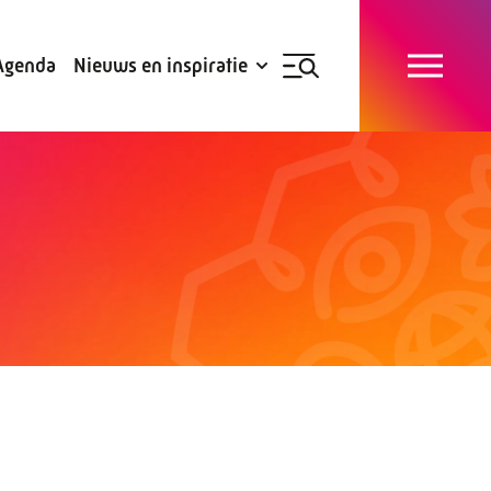
Blogs
Subsidies
Agenda
Nieuws en inspiratie
Nieuwsbrief