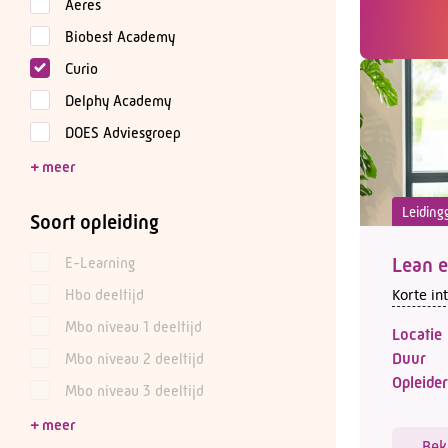
Aeres
Biobest Academy
Curio
Delphy Academy
DOES Adviesgroep
Leiding
Soort opleiding
E-Learning
Lean e
Korte in
Hbo deeltijd
Mbo niveau 1 deeltijd
Locatie
Duur
Mbo niveau 2 deeltijd
Opleider
Mbo niveau 3 deeltijd
Bek