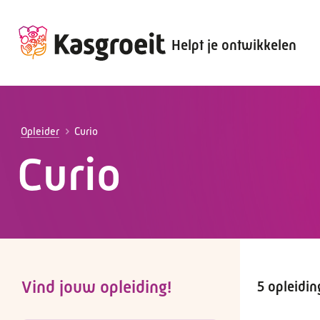
Helpt je ontwikkelen
Alles voor de werkgever
Alles voor de werknemer
Opleider
Curio
Curio
Vind jouw opleiding!
5 opleidi