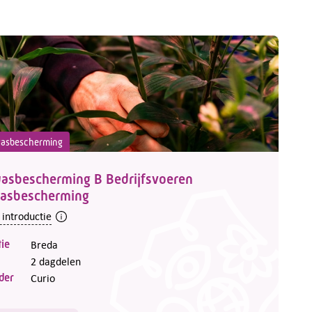
asbescherming
asbescherming B Bedrijfsvoeren
asbescherming
 introductie
ie
Breda
2 dagdelen
der
Curio