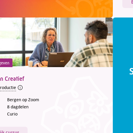
geven
n Creatief
troductie
Bergen op Zoom
8 dagdelen
Curio
ijk cursus