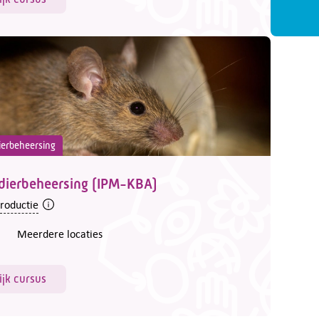
erbeheersing
dierbeheersing (IPM-KBA)
troductie
Meerdere locaties
ijk cursus