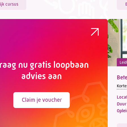
ijk cursus
raag nu gratis loopbaan
Leid
advies aan
Bete
Korte
Locat
Claim je voucher
Duur
Oplei