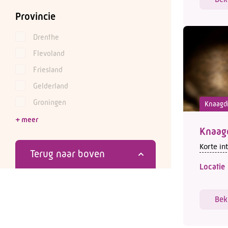
Provincie
Drenthe
Flevoland
Friesland
Gelderland
Groningen
Knaagdi
Knaag
Korte in
Terug naar boven
Locatie
Bek