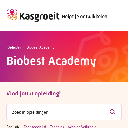
Helpt je ontwikkelen
Opleider
Biobest Academy
Biobest Academy
Vind jouw opleiding!
Populair:
Teeltspecialist
Techniek
Arbo en Veiligheid