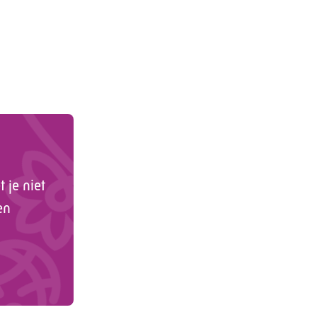
 je niet
en