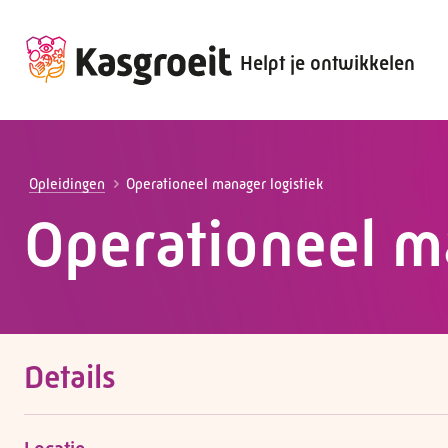
Helpt je ontwikkelen
Alles voor de werkgever
Alles voor de werknemer
Opleidingen
Operationeel manager logistiek
Operationeel ma
Details