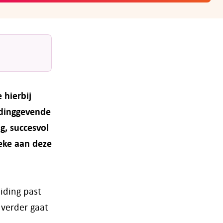
 hierbij
eidinggevende
g, succesvol
eke aan deze
iding past
 verder gaat