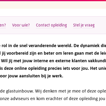
ten?
Voor wie?
Contact opleiding
Stel je vraag
e rol in de snel veranderende wereld. De dynamiek die
il jij voorbereid zijn en beter om leren gaan met de l
Wil jij met jouw interne en externe klanten vakkundi
is
deze
online
opleiding
precies
iets
voor
jou.
Het uni
voor jouw aansluiten bij je werk.
n de glastuinbouw. Wij denken met je mee of deze ople
nze adviseurs en kom erachter of deze opleiding jou