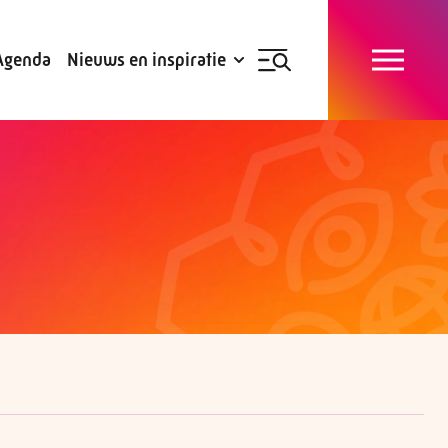
Blogs
Subsidies
Agenda
Nieuws en inspiratie
Nieuwsbrief