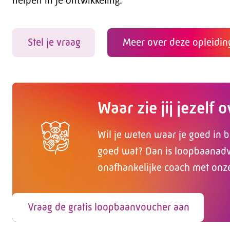
Stel je vraag
Meer over deze opleidin
Waar zie jij jezelf 
Wil je weten waar je goed in b
goed wat? Dan is loopbaanadvi
onafhankelijke coach met onz
Vraag de gratis loopbaanvoucher aan