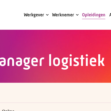
Subsidies
Werkgever
Werknemer
Opleidingen
nager logistiek